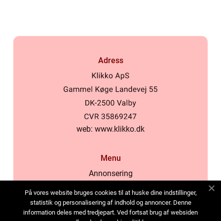
Adress
web:
www.klikko.dk
Menu
Annonsering
Om oss
På vores website bruges cookies til at huske dine indstillinger,
Cookies
statistik og personalisering af indhold og annoncer. Denne
information deles med tredjepart. Ved fortsat brug af websiden
Kontakta oss