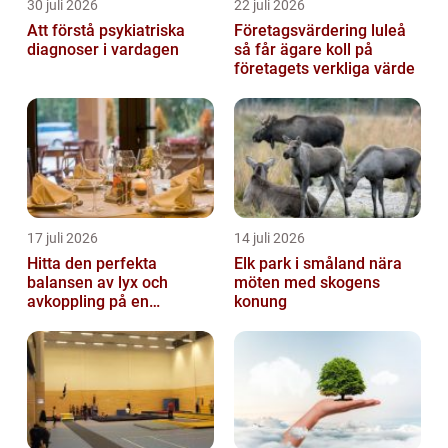
30 juli 2026
22 juli 2026
Att förstå psykiatriska
Företagsvärdering luleå
diagnoser i vardagen
så får ägare koll på
företagets verkliga värde
17 juli 2026
14 juli 2026
Hitta den perfekta
Elk park i småland nära
balansen av lyx och
möten med skogens
avkoppling på en
konung
uteservering på
Östermalm