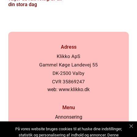
din stora dag
Adress
web:
www.klikko.dk
Menu
Annonsering
Om oss
På vores website bruges cookies til at huske dine indstillinger,
Cookies
statistik og personalisering af indhold og annoncer. Denne