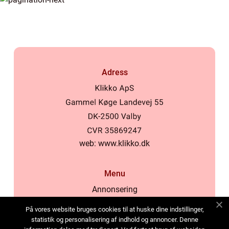
Adress
web:
www.klikko.dk
Menu
Annonsering
Om oss
På vores website bruges cookies til at huske dine indstillinger,
Cookies
statistik og personalisering af indhold og annoncer. Denne