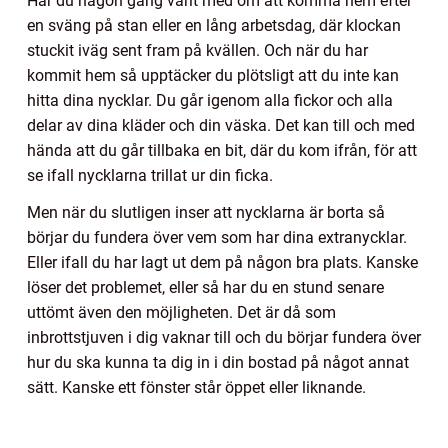
Har du någon gång varit med om att komma hem efter
en sväng på stan eller en lång arbetsdag, där klockan
stuckit iväg sent fram på kvällen. Och när du har
kommit hem så upptäcker du plötsligt att du inte kan
hitta dina nycklar. Du går igenom alla fickor och alla
delar av dina kläder och din väska. Det kan till och med
hända att du går tillbaka en bit, där du kom ifrån, för att
se ifall nycklarna trillat ur din ficka.
Men när du slutligen inser att nycklarna är borta så
börjar du fundera över vem som har dina extranycklar.
Eller ifall du har lagt ut dem på någon bra plats. Kanske
löser det problemet, eller så har du en stund senare
uttömt även den möjligheten. Det är då som
inbrottstjuven i dig vaknar till och du börjar fundera över
hur du ska kunna ta dig in i din bostad på något annat
sätt. Kanske ett fönster står öppet eller liknande.