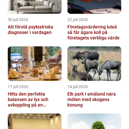
30 juli 2026
22 juli 2026
Att förstå psykiatriska
Företagsvärdering luleå
diagnoser i vardagen
så får ägare koll på
företagets verkliga värde
17 juli 2026
14 juli 2026
Hitta den perfekta
Elk park i småland nära
balansen av lyx och
möten med skogens
avkoppling på en
konung
uteservering på
Östermalm