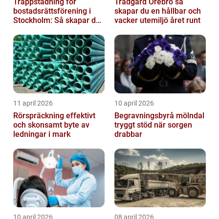
Trappstädning för
Trädgård Örebro så
bostadsrättsförening i
skapar du en hållbar och
Stockholm: Så skapar du
vacker utemiljö året runt
rena, trygga och välskötta
trapphus...
11 april 2026
10 april 2026
Rörspräckning effektivt
Begravningsbyrå mölndal
och skonsamt byte av
tryggt stöd när sorgen
ledningar i mark
drabbar
10 april 2026
08 april 2026