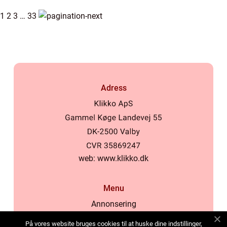
1
2
3
…
33
Adress
web:
www.klikko.dk
Menu
Annonsering
Om oss
På vores website bruges cookies til at huske dine indstillinger,