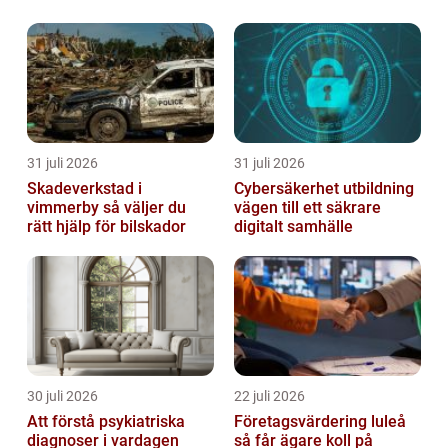
mellanrum bara för att lättare kunna hålla
ordning i bostaden. Många har börj...
31 juli 2026
31 juli 2026
Skadeverkstad i
Cybersäkerhet utbildning
vimmerby så väljer du
vägen till ett säkrare
rätt hjälp för bilskador
digitalt samhälle
30 juli 2026
22 juli 2026
Att förstå psykiatriska
Företagsvärdering luleå
diagnoser i vardagen
så får ägare koll på