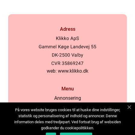
Adress
web:
www.klikko.dk
Menu
Annonsering
Om oss
På vores website bruges cookies til at huske dine indstillinger,
Cookies
statistik og personalisering af indhold og annoncer. Denne
information deles med tredjepart. Ved fortsat brug af websiden
Kontakta oss
godkender du cookiepolitikken.
Sitemap