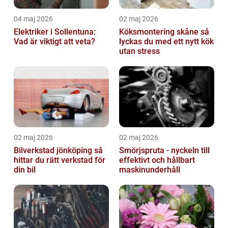
04 maj 2026
02 maj 2026
Elektriker i Sollentuna:
Köksmontering skåne så
Vad är viktigt att veta?
lyckas du med ett nytt kök
utan stress
02 maj 2026
02 maj 2026
Bilverkstad jönköping så
Smörjspruta - nyckeln till
hittar du rätt verkstad för
effektivt och hållbart
din bil
maskinunderhåll