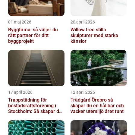
01 maj 2026
20 april 2026
Byggfirma: så väljer du
Willow tree stilla
rätt partner för ditt
skulpturer med starka
byggprojekt
känslor
17 april 2026
12 april 2026
Trappstädning för
Trädgård Örebro så
bostadsrättsförening i
skapar du en hållbar och
Stockholm: Så skapar du
vacker utemiljö året runt
rena, trygga och välskötta
trapphus...