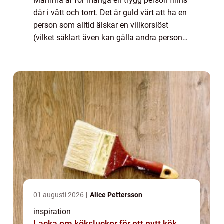
Mamma är för många en trygg person finns
där i vått och torrt. Det är guld värt att ha en
person som alltid älskar en villkorslöst
(vilket såklart även kan gälla andra personer
än ma...
01 augusti 2026
Alice Pettersson
inspiration
Lacka om köksluckor för ett nytt kök