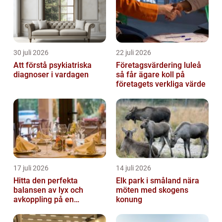
30 juli 2026
22 juli 2026
Att förstå psykiatriska
Företagsvärdering luleå
diagnoser i vardagen
så får ägare koll på
företagets verkliga värde
17 juli 2026
14 juli 2026
Hitta den perfekta
Elk park i småland nära
balansen av lyx och
möten med skogens
avkoppling på en
konung
uteservering på
Östermalm