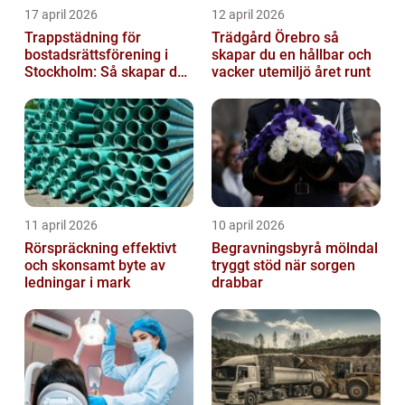
17 april 2026
12 april 2026
Trappstädning för
Trädgård Örebro så
bostadsrättsförening i
skapar du en hållbar och
Stockholm: Så skapar du
vacker utemiljö året runt
rena, trygga och välskötta
trapphus...
11 april 2026
10 april 2026
Rörspräckning effektivt
Begravningsbyrå mölndal
och skonsamt byte av
tryggt stöd när sorgen
ledningar i mark
drabbar