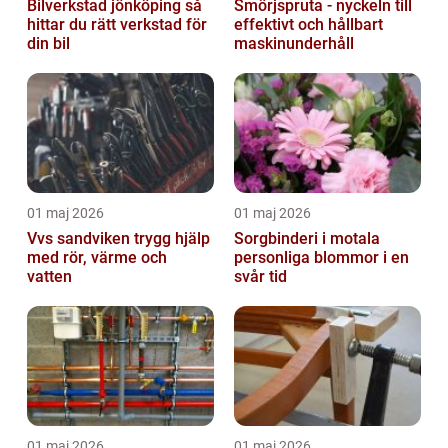
Bilverkstad jönköping så
Smörjspruta - nyckeln till
hittar du rätt verkstad för
effektivt och hållbart
din bil
maskinunderhåll
01 maj 2026
01 maj 2026
Vvs sandviken trygg hjälp
Sorgbinderi i motala
med rör, värme och
personliga blommor i en
vatten
svår tid
01 maj 2026
01 maj 2026