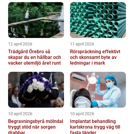
trapphus...
12 april 2026
11 april 2026
Trädgård Örebro så
Rörspräckning effektivt
skapar du en hållbar och
och skonsamt byte av
vacker utemiljö året runt
ledningar i mark
10 april 2026
10 april 2026
Begravningsbyrå mölndal
Implantat behandling
tryggt stöd när sorgen
karlskrona trygg väg till
drabbar
fasta tänder