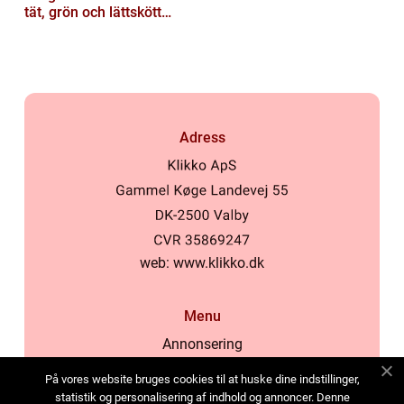
tät, grön och lättskött
gräsmatta
Adress
web:
www.klikko.dk
Menu
Annonsering
Om oss
På vores website bruges cookies til at huske dine indstillinger,
Cookies
statistik og personalisering af indhold og annoncer. Denne