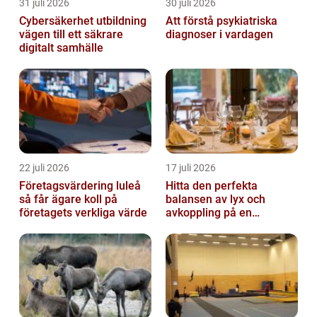
31 juli 2026
30 juli 2026
Cybersäkerhet utbildning
Att förstå psykiatriska
vägen till ett säkrare
diagnoser i vardagen
digitalt samhälle
22 juli 2026
17 juli 2026
Företagsvärdering luleå
Hitta den perfekta
så får ägare koll på
balansen av lyx och
företagets verkliga värde
avkoppling på en
uteservering på
Östermalm