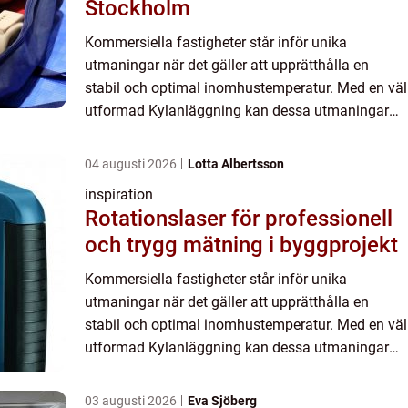
Stockholm
Kommersiella fastigheter står inför unika
utmaningar när det gäller att upprätthålla en
stabil och optimal inomhustemperatur. Med en väl
utformad Kylanläggning kan dessa utmaningar
inte bara mötas utan o...
04 augusti 2026
Lotta Albertsson
inspiration
Rotationslaser för professionell
och trygg mätning i byggprojekt
Kommersiella fastigheter står inför unika
utmaningar när det gäller att upprätthålla en
stabil och optimal inomhustemperatur. Med en väl
utformad Kylanläggning kan dessa utmaningar
inte bara mötas utan o...
03 augusti 2026
Eva Sjöberg