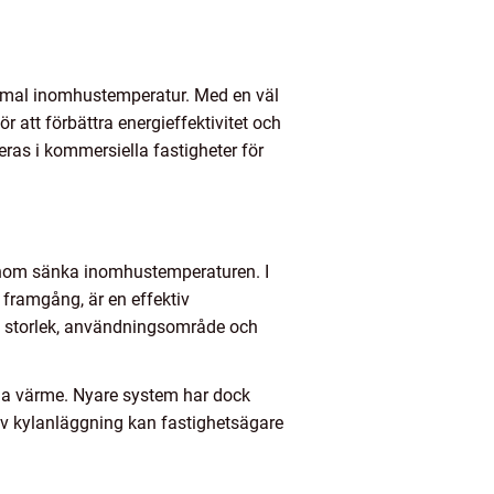
ptimal inomhustemperatur. Med en väl
 att förbättra energieffektivitet och
eras i kommersiella fastigheter för
genom sänka inomhustemperaturen. I
 framgång, är en effektiv
ns storlek, användningsområde och
na värme. Nyare system har dock
av kylanläggning kan fastighetsägare