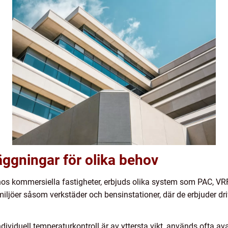
läggningar för olika behov
hos kommersiella fastigheter, erbjuds olika system som PAC, VR
miljöer såsom verkstäder och bensinstationer, där de erbjuder drif
individuell temperaturkontroll är av yttersta vikt, används ofta 