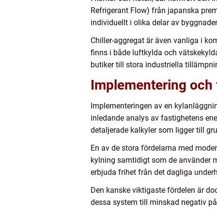
Refrigerant Flow) från japanska prem
individuellt i olika delar av byggnad
Chiller-aggregat är även vanliga i ko
finns i både luftkylda och vätskekyl
butiker till stora industriella tillämpni
Implementering och 
Implementeringen av en kylanläggning 
inledande analys av fastighetens ener
detaljerade kalkyler som ligger till 
En av de stora fördelarna med moderna
kylning samtidigt som de använder min
erbjuda frihet från det dagliga under
Den kanske viktigaste fördelen är do
dessa system till minskad negativ på