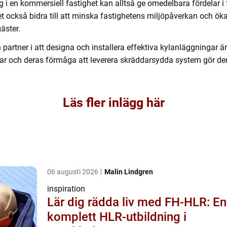
ing i en kommersiell fastighet kan alltså ge omedelbara fördelar 
t också bidra till att minska fastighetens miljöpåverkan och ök
äster.
partner i att designa och installera effektiva kylanläggningar är
gar och deras förmåga att leverera skräddarsydda system gör dem
Läs fler inlägg här
06 augusti 2026
Malin Lindgren
inspiration
Lär dig rädda liv med FH-HLR: En
komplett HLR-utbildning i