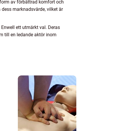
i form av förbättrad komfort och
a dess marknadsvärde, vilket är
 Enwell ett utmärkt val. Deras
 till en ledande aktör inom