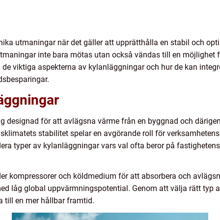
unika utmaningar när det gäller att upprätthålla en stabil och o
maningar inte bara mötas utan också vändas till en möjlighet för
 vi de viktiga aspekterna av kylanläggningar och hur de kan integr
dsbesparingar.
läggningar
ing designad för att avlägsna värme från en byggnad och däri
klimatets stabilitet spelar en avgörande roll för verksamhetens
lera typer av kylanläggningar vars val ofta beror på fastighete
der kompressorer och köldmedium för att absorbera och avlägs
ed låg global uppvärmningspotential. Genom att välja rätt typ 
 till en mer hållbar framtid.