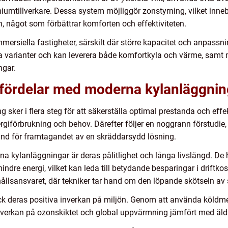
iumtillverkare. Dessa system möjliggör zonstyrning, vilket inne
en, något som förbättrar komforten och effektiviteten.
mmersiella fastigheter, särskilt där större kapacitet och anpass
da varianter och kan leverera både komfortkyla och värme, samt
ngar.
fördelar med moderna kylanläggnin
sker i flera steg för att säkerställa optimal prestanda och effe
giförbrukning och behov. Därefter följer en noggrann förstudie, 
grund för framtagandet av en skräddarsydd lösning.
 kylanläggningar är deras pålitlighet och långa livslängd. De ha
dre energi, vilket kan leda till betydande besparingar i driftkos
hållsansvaret, där tekniker tar hand om den löpande skötseln av
ck deras positiva inverkan på miljön. Genom att använda köldme
verkan på ozonskiktet och global uppvärmning jämfört med äldr