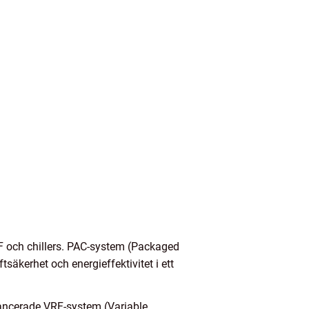
F och chillers. PAC-system (Packaged
tsäkerhet och energieffektivitet i ett
avancerade VRF-system (Variable