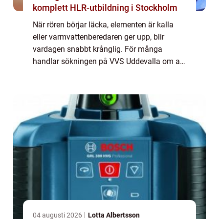
komplett HLR-utbildning i Stockholm
När rören börjar läcka, elementen är kalla
eller varmvattenberedaren ger upp, blir
vardagen snabbt krånglig. För många
handlar sökningen på VVS Uddevalla om att
hitta en pålitlig partner som både kan lösa
akuta problem och hjälpa till att planera
lån...
04 augusti 2026
Lotta Albertsson