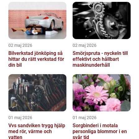
02 maj 2026
02 maj 2026
Bilverkstad jönköping så
Smörjspruta - nyckeln till
hittar du rätt verkstad för
effektivt och hållbart
din bil
maskinunderhåll
01 maj 2026
01 maj 2026
Vvs sandviken trygg hjälp
Sorgbinderi i motala
med rör, värme och
personliga blommor i en
vatten
svår tid