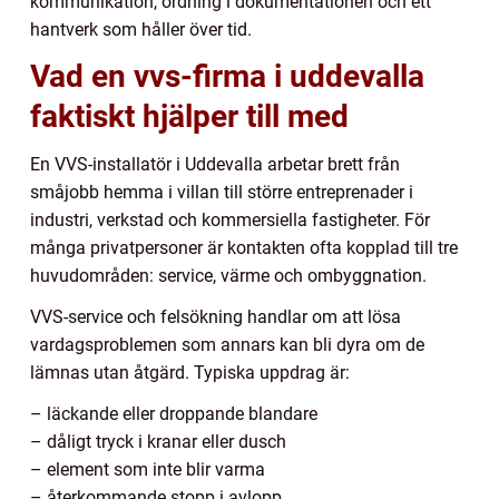
kommunikation, ordning i dokumentationen och ett
hantverk som håller över tid.
Vad en vvs-firma i uddevalla
faktiskt hjälper till med
En VVS-installatör i Uddevalla arbetar brett från
småjobb hemma i villan till större entreprenader i
industri, verkstad och kommersiella fastigheter. För
många privatpersoner är kontakten ofta kopplad till tre
huvudområden: service, värme och ombyggnation.
VVS-service och felsökning handlar om att lösa
vardagsproblemen som annars kan bli dyra om de
lämnas utan åtgärd. Typiska uppdrag är:
– läckande eller droppande blandare
– dåligt tryck i kranar eller dusch
– element som inte blir varma
– återkommande stopp i avlopp