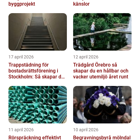
byggprojekt
känslor
17 april 2026
12 april 2026
Trappstädning för
Trädgård Örebro så
bostadsrättsförening i
skapar du en hållbar och
Stockholm: Så skapar du
vacker utemiljö året runt
rena, trygga och välskötta
trapphus...
11 april 2026
10 april 2026
Rörspräckning effektivt
Begravningsbyrå mölndal