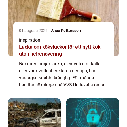
01 augusti 2026
Alice Pettersson
inspiration
Lacka om köksluckor för ett nytt kök
utan helrenovering
När rören börjar läcka, elementen är kalla
eller varmvattenberedaren ger upp, blir
vardagen snabbt krånglig. För många
handlar sökningen på VVS Uddevalla om att
hitta en pålitlig partner som både kan lösa
akuta problem och hjälpa till att planera
lån...