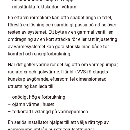
– misstänkta fuktskador i våtrum
En erfaren rörmokare kan ofta snabbt ringa in felet,
föreslå en lösning och samtidigt passa på att se över
resten av systemet. Ett byte av en gammal ventil, en
omdragning av en kort sträcka rör eller rätt injustering
av värmesystemet kan göra stor skillnad både för
komfort och energiförbrukning.
När det gäller värme rör det sig ofta om värmepumpar,
radiatorer och golvvärme. Här blir VVS-företagets
kunskap avgörande, eftersom fel dimensionerad
utrustning kan leda till:
– onödigt hög elförbrukning
– ojämn värme i huset
– förkortad livslängd på värmepumpen
En seriös installatör hjälper till att välja rätt typ av
värmepump utifrån husets förutsättningar,