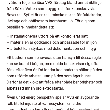
I våtrum följer seriösa VVS-företag bland annat riktlinjer
från Säker Vatten samt bygg- och funktionskrav via
Boverket. Syftet är enkelt: minska risken för fuktskador,
läckage och ohälsosam inomhusmiljö. För dig som
beställare innebär detta att:
– installationerna utförs på ett kontrollerat sätt
– materialen är godkända och anpassade för miljön
– arbetet kan styrkas med dokumentation och intyg
Ett badrum som renoveras utan hänsyn till dessa regler
kan se bra ut i början, men dolda brister visar sig ofta
först efter flera år. Då landar kostnaderna sällan på den
som utförde arbetet, utan på den som äger huset.
Därför är det klokt att fråga efter både behörigheter och
arbetssätt innan projektet startar.
Även ur ett energiperspektiv spelar VVS en avgörande
roll. Ett fel injusterat värmesystem, en äldre
varmvattenberedare eller ett onödigt högt systemtryck