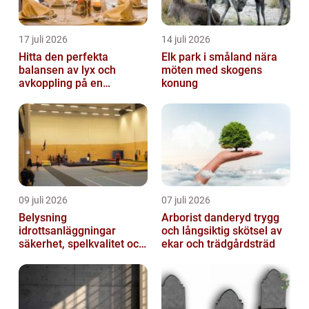
17 juli 2026
14 juli 2026
Hitta den perfekta
Elk park i småland nära
balansen av lyx och
möten med skogens
avkoppling på en
konung
uteservering på
Östermalm
09 juli 2026
07 juli 2026
Belysning
Arborist danderyd trygg
idrottsanläggningar
och långsiktig skötsel av
säkerhet, spelkvalitet och
ekar och trädgårdsträd
lägre kostnader