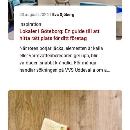
03 augusti 2026
Eva Sjöberg
inspiration
Lokaler i Göteborg: En guide till att
hitta rätt plats för ditt företag
När rören börjar läcka, elementen är kalla
eller varmvattenberedaren ger upp, blir
vardagen snabbt krånglig. För många
handlar sökningen på VVS Uddevalla om att
hitta en pålitlig partner som både kan lösa
akuta problem och hjälpa till att planera
lån...