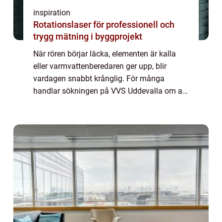
inspiration
Rotationslaser för professionell och
trygg mätning i byggprojekt
När rören börjar läcka, elementen är kalla
eller varmvattenberedaren ger upp, blir
vardagen snabbt krånglig. För många
handlar sökningen på VVS Uddevalla om att
hitta en pålitlig partner som både kan lösa
akuta problem och hjälpa till att planera
lån...