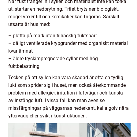
När fukt tränger in i syllen och materialet inte kan torka
ut, startar en nedbrytning. Träet bryts ner biologiskt,
mögel växer till och kemikalier kan frigöras. Särskilt
utsatta är hus med:
– platta på mark utan tillräcklig fuktspärr
– dåligt ventilerade krypgrunder med organiskt material
kvarlämnat
– äldre tryckimpregnerade syllar med hög
fuktbelastning
Tecken på att syllen kan vara skadad är ofta en tydlig
lukt som sprider sig i huset, men också återkommande
problem med allergier, irritation i luftvägar och känsla
av instängd luft. I vissa fall kan man även se
missfärgningar på väggarnas nederkant, kalla golv nära
yttervägg eller svikt i konstruktionen.