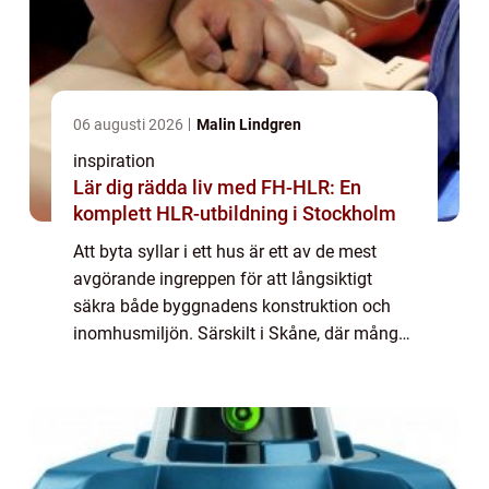
06 augusti 2026
Malin Lindgren
inspiration
Lär dig rädda liv med FH-HLR: En
komplett HLR-utbildning i Stockholm
Att byta syllar i ett hus är ett av de mest
avgörande ingreppen för att långsiktigt
säkra både byggnadens konstruktion och
inomhusmiljön. Särskilt i Skåne, där många
småhus står på betongplatta och har byggts
under 1960- och 1970-talet, är Syllbyte M...