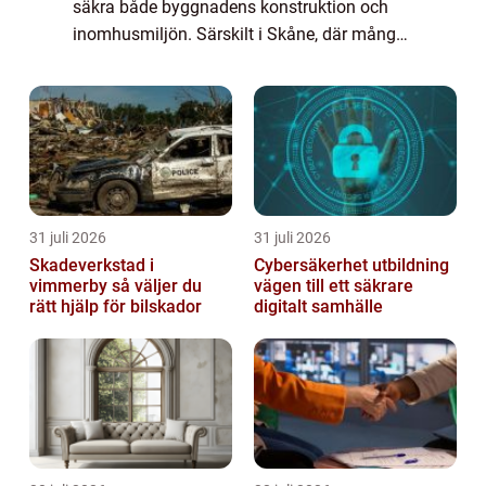
säkra både byggnadens konstruktion och
inomhusmiljön. Särskilt i Skåne, där många
småhus står på betongplatta och har byggts
under 1960- och 1970-talet, är Syllbyte M...
31 juli 2026
31 juli 2026
Skadeverkstad i
Cybersäkerhet utbildning
vimmerby så väljer du
vägen till ett säkrare
rätt hjälp för bilskador
digitalt samhälle