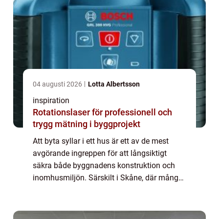
04 augusti 2026
Lotta Albertsson
inspiration
Rotationslaser för professionell och
trygg mätning i byggprojekt
Att byta syllar i ett hus är ett av de mest
avgörande ingreppen för att långsiktigt
säkra både byggnadens konstruktion och
inomhusmiljön. Särskilt i Skåne, där många
småhus står på betongplatta och har byggts
under 1960- och 1970-talet, är Syllbyte M...