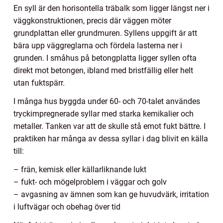
En syll är den horisontella träbalk som ligger längst ner i
väggkonstruktionen, precis där väggen möter
grundplattan eller grundmuren. Syllens uppgift är att
bära upp väggreglarna och fördela lasterna ner i
grunden. I småhus på betongplatta ligger syllen ofta
direkt mot betongen, ibland med bristfällig eller helt
utan fuktspärr.
I många hus byggda under 60- och 70-talet användes
tryckimpregnerade syllar med starka kemikalier och
metaller. Tanken var att de skulle stå emot fukt bättre. I
praktiken har många av dessa syllar i dag blivit en källa
till:
– frän, kemisk eller källarliknande lukt
– fukt- och mögelproblem i väggar och golv
– avgasning av ämnen som kan ge huvudvärk, irritation
i luftvägar och obehag över tid