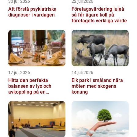
30 juli 2026
22 juli 2026
Att förstå psykiatriska
Företagsvärdering luleå
diagnoser i vardagen
så får ägare koll på
företagets verkliga värde
17 juli 2026
14 juli 2026
Hitta den perfekta
Elk park i småland nära
balansen av lyx och
möten med skogens
avkoppling på en
konung
uteservering på
Östermalm