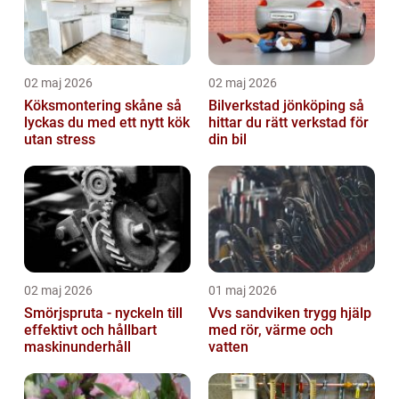
02 maj 2026
02 maj 2026
Köksmontering skåne så
Bilverkstad jönköping så
lyckas du med ett nytt kök
hittar du rätt verkstad för
utan stress
din bil
02 maj 2026
01 maj 2026
Smörjspruta - nyckeln till
Vvs sandviken trygg hjälp
effektivt och hållbart
med rör, värme och
maskinunderhåll
vatten