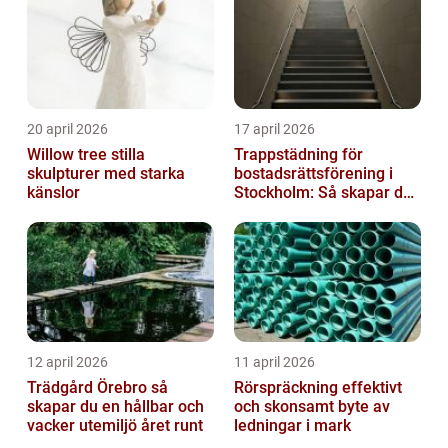
20 april 2026
17 april 2026
Willow tree stilla
Trappstädning för
skulpturer med starka
bostadsrättsförening i
känslor
Stockholm: Så skapar du
rena, trygga och välskötta
trapphus...
12 april 2026
11 april 2026
Trädgård Örebro så
Rörspräckning effektivt
skapar du en hållbar och
och skonsamt byte av
vacker utemiljö året runt
ledningar i mark