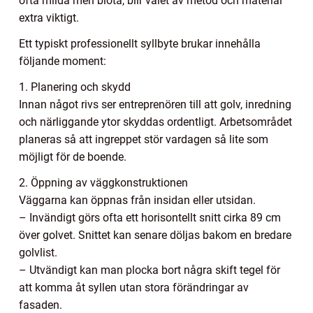
ofta milda men blöta, blir valet av metod och material
extra viktigt.
Ett typiskt professionellt syllbyte brukar innehålla
följande moment:
1. Planering och skydd
Innan något rivs ser entreprenören till att golv, inredning
och närliggande ytor skyddas ordentligt. Arbetsområdet
planeras så att ingreppet stör vardagen så lite som
möjligt för de boende.
2. Öppning av väggkonstruktionen
Väggarna kan öppnas från insidan eller utsidan.
– Invändigt görs ofta ett horisontellt snitt cirka 89 cm
över golvet. Snittet kan senare döljas bakom en bredare
golvlist.
– Utvändigt kan man plocka bort några skift tegel för
att komma åt syllen utan stora förändringar av
fasaden.