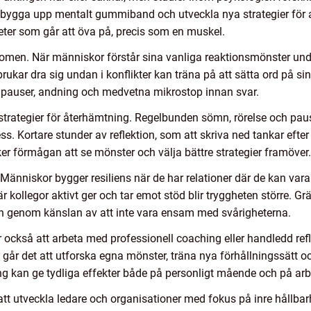
, bygga upp mentalt gummiband och utveckla nya strategier för a
ter som går att öva på, precis som en muskel.
edomen. När människor förstår sina vanliga reaktionsmönster und
rukar dra sig undan i konflikter kan träna på att sätta ord på si
d pauser, andning och medvetna mikrostop innan svar.
strategier för återhämtning. Regelbunden sömn, rörelse och pau
ess. Kortare stunder av reflektion, som att skriva ned tankar efte
rker förmågan att se mönster och välja bättre strategier framöver.
r. Människor bygger resiliens när de har relationer där de kan var
 kollegor aktivt ger och tar emot stöd blir tryggheten större. Gr
an genom känslan av att inte vara ensam med svårigheterna.
ckså att arbeta med professionell coaching eller handledd reflekt
r det att utforska egna mönster, träna nya förhållningssätt oc
ing kan ge tydliga effekter både på personligt mående och på arb
att utveckla ledare och organisationer med fokus på inre hållba