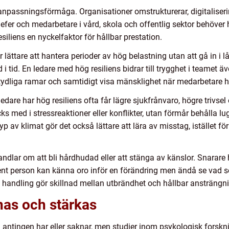
å anpassningsförmåga. Organisationer omstrukturerar, digitaliser
er och medarbetare i vård, skola och offentlig sektor behöver h
resiliens en nyckelfaktor för hållbar prestation.
lättare att hantera perioder av hög belastning utan att gå in i 
d i tid. En ledare med hög resiliens bidrar till trygghet i teamet 
tydliga ramar och samtidigt visa mänsklighet när medarbetare ha
ledare har hög resiliens ofta får lägre sjukfrånvaro, högre trivs
rycks med i stressreaktioner eller konflikter, utan förmår behålla l
av klimat gör det också lättare att lära av misstag, istället för a
 handlar om att bli hårdhudad eller att stänga av känslor. Snarare 
lient person kan känna oro inför en förändring men ändå se vad s
handling gör skillnad mellan utbrändhet och hållbar ansträngn
änas och stärkas
n antingen har eller saknar, men studier inom psykologisk forsk