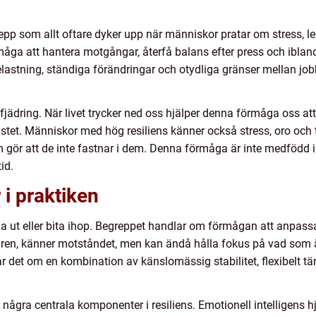
repp som allt oftare dyker upp när människor pratar om stress, le
åga att hantera motgångar, återfå balans efter press och iblan
elastning, ständiga förändringar och otydliga gränser mellan jobb
jädring. När livet trycker ned oss hjälper denna förmåga oss att 
ästet. Människor med hög resiliens känner också stress, oro och t
m gör att de inte fastnar i dem. Denna förmåga är inte medfödd 
id.
 i praktiken
da ut eller bita ihop. Begreppet handlar om förmågan att anpassa
dren, känner motståndet, men kan ändå hålla fokus på vad som är 
r det om en kombination av känslomässig stabilitet, flexibelt t
några centrala komponenter i resiliens. Emotionell intelligens h