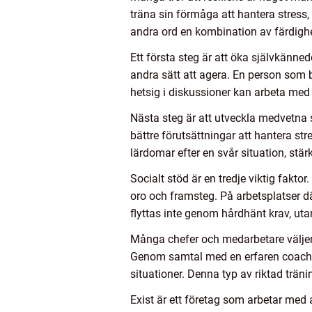
träna sin förmåga att hantera stress
andra ord en kombination av färdighe
Ett första steg är att öka självkänn
andra sätt att agera. En person som b
hetsig i diskussioner kan arbeta me
Nästa steg är att utveckla medvetna 
bättre förutsättningar att hantera str
lärdomar efter en svår situation, stä
Socialt stöd är en tredje viktig fakto
oro och framsteg. På arbetsplatser där
flyttas inte genom hårdhänt krav, ut
Många chefer och medarbetare väljer o
Genom samtal med en erfaren coach gå
situationer. Denna typ av riktad trän
Exist är ett företag som arbetar med 