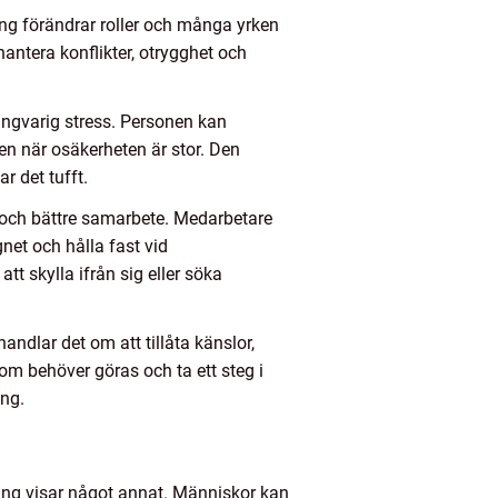
ing förändrar roller och många yrken
antera konflikter, otrygghet och
långvarig stress. Personen kan
även när osäkerheten är stor. Den
r det tufft.
el och bättre samarbete. Medarbetare
ugnet och hålla fast vid
tt skylla ifrån sig eller söka
handlar det om att tillåta känslor,
om behöver göras och ta ett steg i
ing.
ning visar något annat. Människor kan