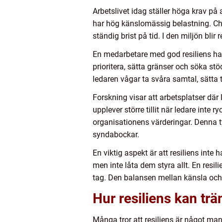
Arbetslivet idag ställer höga krav p
har hög känslomässig belastning. Chef
ständig brist på tid. I den miljön blir 
En medarbetare med god resiliens har 
prioritera, sätta gränser och söka stö
ledaren vågar ta svåra samtal, sätta 
Forskning visar att arbetsplatser där 
upplever större tillit när ledare inte 
organisationens värderingar. Denna typ 
syndabockar.
En viktig aspekt är att resiliens inte
men inte låta dem styra allt. En resi
tag. Den balansen mellan känsla och 
Hur resiliens kan tr
Många tror att resiliens är något ma