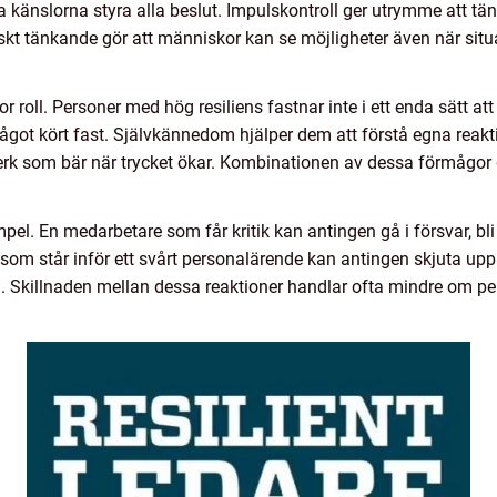
låta känslorna styra alla beslut. Impulskontroll ger utrymme att tä
skt tänkande gör att människor kan se möjligheter även när situa
r roll. Personer med hög resiliens fastnar inte i ett enda sätt at
ågot kört fast. Självkännedom hjälper dem att förstå egna reak
erk som bär när trycket ökar. Kombinationen av dessa förmågor g
l. En medarbetare som får kritik kan antingen gå i försvar, b
ef som står inför ett svårt personalärende kan antingen skjuta upp
i. Skillnaden mellan dessa reaktioner handlar ofta mindre om p