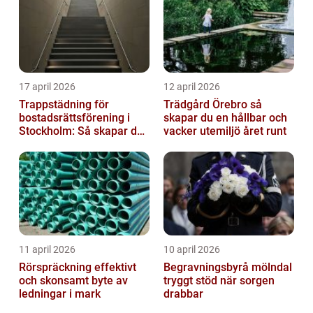
17 april 2026
12 april 2026
Trappstädning för
Trädgård Örebro så
bostadsrättsförening i
skapar du en hållbar och
Stockholm: Så skapar du
vacker utemiljö året runt
rena, trygga och välskötta
trapphus...
11 april 2026
10 april 2026
Rörspräckning effektivt
Begravningsbyrå mölndal
och skonsamt byte av
tryggt stöd när sorgen
ledningar i mark
drabbar