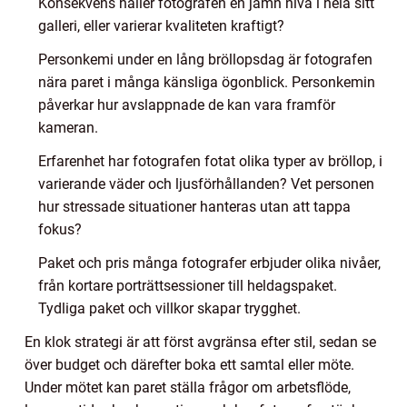
Konsekvens håller fotografen en jämn nivå i hela sitt
galleri, eller varierar kvaliteten kraftigt?
Personkemi under en lång bröllopsdag är fotografen
nära paret i många känsliga ögonblick. Personkemin
påverkar hur avslappnade de kan vara framför
kameran.
Erfarenhet har fotografen fotat olika typer av bröllop, i
varierande väder och ljusförhållanden? Vet personen
hur stressade situationer hanteras utan att tappa
fokus?
Paket och pris många fotografer erbjuder olika nivåer,
från kortare porträttsessioner till heldagspaket.
Tydliga paket och villkor skapar trygghet.
En klok strategi är att först avgränsa efter stil, sedan se
över budget och därefter boka ett samtal eller möte.
Under mötet kan paret ställa frågor om arbetsflöde,