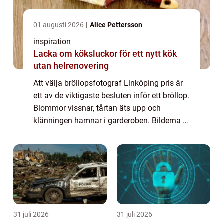
01 augusti 2026
Alice Pettersson
inspiration
Lacka om köksluckor för ett nytt kök
utan helrenovering
Att välja bröllopsfotograf Linköping pris är
ett av de viktigaste besluten inför ett bröllop.
Blommor vissnar, tårtan äts upp och
klänningen hamnar i garderoben. Bilderna är
det som finns kvar och so...
31 juli 2026
31 juli 2026