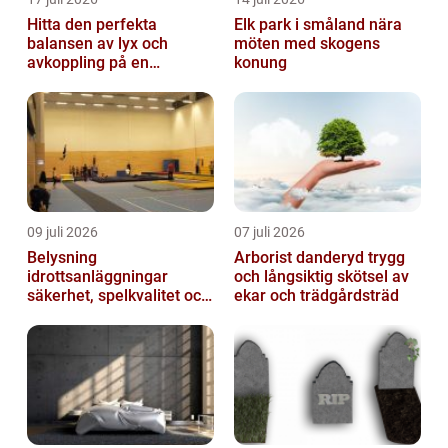
Hitta den perfekta
Elk park i småland nära
balansen av lyx och
möten med skogens
avkoppling på en
konung
uteservering på
Östermalm
09 juli 2026
07 juli 2026
Belysning
Arborist danderyd trygg
idrottsanläggningar
och långsiktig skötsel av
säkerhet, spelkvalitet och
ekar och trädgårdsträd
lägre kostnader