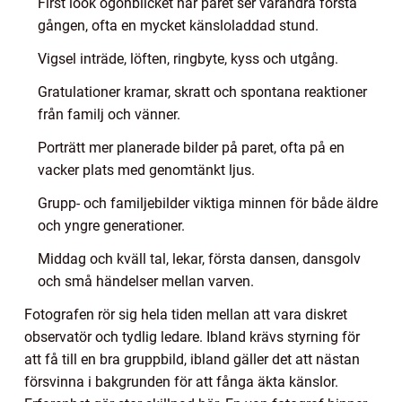
First look ögonblicket när paret ser varandra första
gången, ofta en mycket känsloladdad stund.
Vigsel inträde, löften, ringbyte, kyss och utgång.
Gratulationer kramar, skratt och spontana reaktioner
från familj och vänner.
Porträtt mer planerade bilder på paret, ofta på en
vacker plats med genomtänkt ljus.
Grupp- och familjebilder viktiga minnen för både äldre
och yngre generationer.
Middag och kväll tal, lekar, första dansen, dansgolv
och små händelser mellan varven.
Fotografen rör sig hela tiden mellan att vara diskret
observatör och tydlig ledare. Ibland krävs styrning för
att få till en bra gruppbild, ibland gäller det att nästan
försvinna i bakgrunden för att fånga äkta känslor.