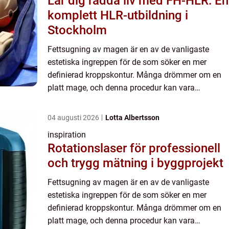
Lär dig rädda liv med FH-HLR: En
komplett HLR-utbildning i
Stockholm
Fettsugning av magen är en av de vanligaste
estetiska ingreppen för de som söker en mer
definierad kroppskontur. Många drömmer om en
platt mage, och denna procedur kan vara
lösningen för de envisa fettdepåern...
04 augusti 2026
Lotta Albertsson
inspiration
Rotationslaser för professionell
och trygg mätning i byggprojekt
Fettsugning av magen är en av de vanligaste
estetiska ingreppen för de som söker en mer
definierad kroppskontur. Många drömmer om en
platt mage, och denna procedur kan vara