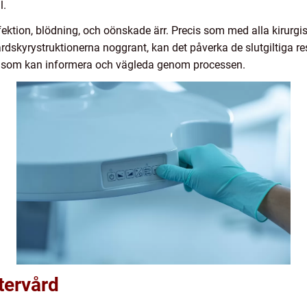
l.
fektion, blödning, och oönskade ärr. Precis som med alla kirurgi
årdskyrystruktionerna noggrant, kan det påverka de slutgiltiga res
rurg som kan informera och vägleda genom processen.
tervård