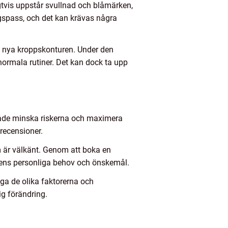
gtvis uppstår svullnad och blåmärken,
gspass, och det kan krävas några
n nya kroppskonturen. Under den
a normala rutiner. Det kan dock ta upp
an både minska riskerna och maximera
trecensioner.
lm är välkänt. Genom att boka en
 ens personliga behov och önskemål.
ga de olika faktorerna och
ig förändring.