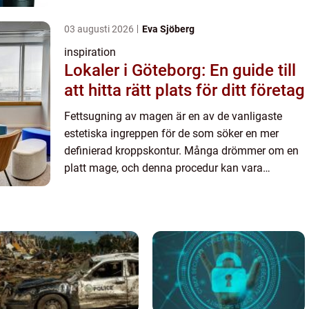
lösningen för de envisa fettdepåern...
03 augusti 2026
Eva Sjöberg
inspiration
Lokaler i Göteborg: En guide till
att hitta rätt plats för ditt företag
Fettsugning av magen är en av de vanligaste
estetiska ingreppen för de som söker en mer
definierad kroppskontur. Många drömmer om en
platt mage, och denna procedur kan vara
lösningen för de envisa fettdepåern...