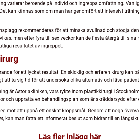
ing varierar beroende på individ och ingrepps omfattning. Vanli
Det kan kännas som om man har genomfört ett intensivt tränin
onsplagg rekommenderas för att minska svullnad och stödja de
vikas, men efter fyra till sex veckor kan de flesta återgå till sin
tliga resultatet av ingreppet.
kirurg
görande för ett lyckat resultat. En skicklig och erfaren kirurg k
t att ta sig tid för att undersöka olika alternativ och läsa patien
ng är Astoriakliniken, vars rykte inom plastikkirurgi i Stockho
gor och upprätta en behandlingsplan som är skräddarsydd efter
teg mot att uppnå ett önskat kroppsmål. Genom att noga övervä
 kan man fatta ett informerat beslut som bidrar till en långsikt
Läs fler inlägg här