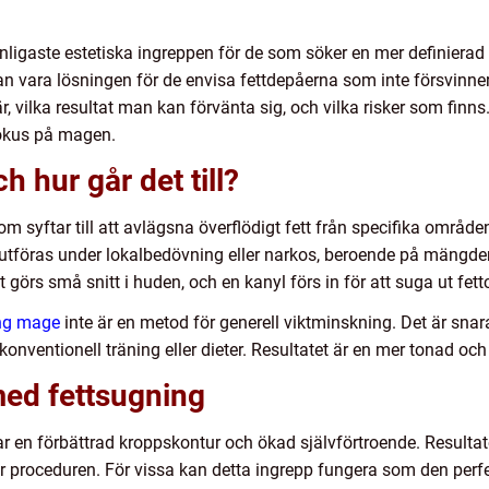
nligaste estetiska ingreppen för de som söker en mer definie
 vara lösningen för de envisa fettdepåerna som inte försvinner 
är, vilka resultat man kan förvänta sig, och vilka risker som finns
fokus på magen.
h hur går det till?
om syftar till att avlägsna överflödigt fett från specifika områ
utföras under lokalbedövning eller narkos, beroende på mängde
görs små snitt i huden, och en kanyl förs in för att suga ut fettc
ng mage
inte är en metod för generell viktminskning. Det är snarar
ventionell träning eller dieter. Resultatet är en mer tonad och
med fettsugning
r en förbättrad kroppskontur och ökad självförtroende. Resultate
fter proceduren. För vissa kan detta ingrepp fungera som den perf