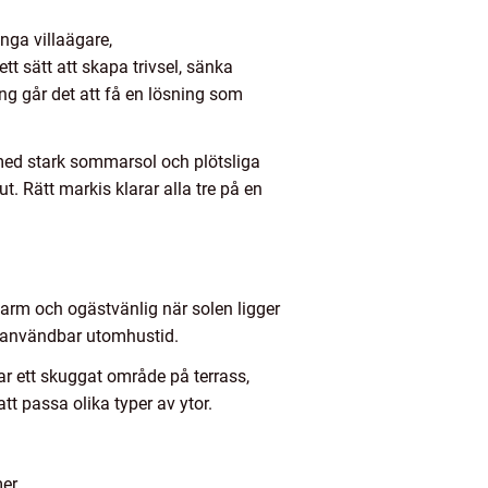
ånga villaägare,
t sätt att skapa trivsel, sänka
g går det att få en lösning som
 med stark sommarsol och plötsliga
. Rätt markis klarar alla tre på en
varm och ogästvänlig när solen ligger
, användbar utomhustid.
ar ett skuggat område på terrass,
tt passa olika typer av ytor.
er.