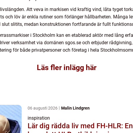
vslängden. Att veva in markisen vid kraftig vind, låta tyget tork
ts och löv är enkla rutiner som förlänger hållbarheten. Många le
l slut slitits, medan konstruktionen fortfarande är fullt funktions
errassmarkiser i Stockholm kan en etablerad aktör med lång erfa
river verksamhet via domänen sgos.se och erbjuder rådgivning
ering för både privatpersoner och företag i hela Stockholmsom
Läs fler inlägg här
06 augusti 2026
Malin Lindgren
inspiration
Lär dig rädda liv med FH-HLR: En