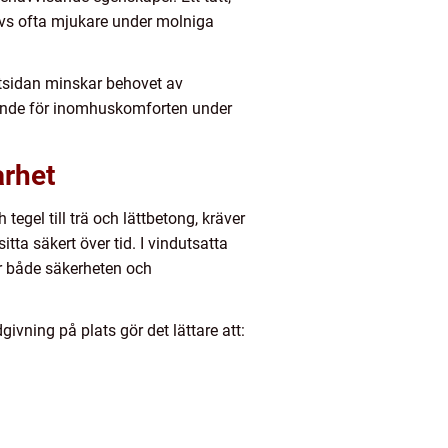
evs ofta mjukare under molniga
 utsidan minskar behovet av
örande för inomhuskomforten under
arhet
tegel till trä och lättbetong, kräver
tta säkert över tid. I vindutsatta
ar både säkerheten och
ivning på plats gör det lättare att: