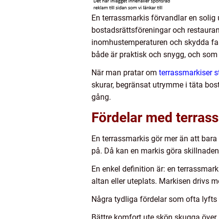
En terrassmarkis förvandlar en solig u
bostadsrättsföreningar och restaurang
inomhustemperaturen och skydda fasa
både är praktisk och snygg, och som h
När man pratar om
terrassmarkiser 
skurar, begränsat utrymme i täta bost
gång.
Fördelar med terrass
En terrassmarkis gör mer än att bara
på. Då kan en markis göra skillnade
En enkel definition är: en terrassmar
altan eller uteplats. Markisen drivs m
Några tydliga fördelar som ofta lyfts
Bättre komfort ute skön skugga över 