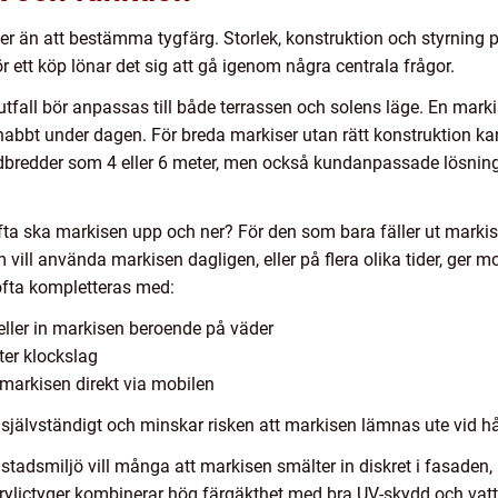
er än att bestämma tygfärg. Storlek, konstruktion och styrning
r ett köp lönar det sig att gå igenom några centrala frågor.
fall bör anpassas till både terrassen och solens läge. En markis 
abbt under dagen. För breda markiser utan rätt konstruktion kan
dbredder som 4 eller 6 meter, men också kundanpassade lösninga
a ska markisen upp och ner? För den som bara fäller ut marki
vill använda markisen dagligen, eller på flera olika tider, ger 
ofta kompletteras med:
eller in markisen beroende på väder
ter klockslag
markisen direkt via mobilen
självständigt och minskar risken att markisen lämnas ute vid hå
 I stadsmiljö vill många att markisen smälter in diskret i fasade
crylictyger kombinerar hög färgäkthet med bra UV-skydd och vatt