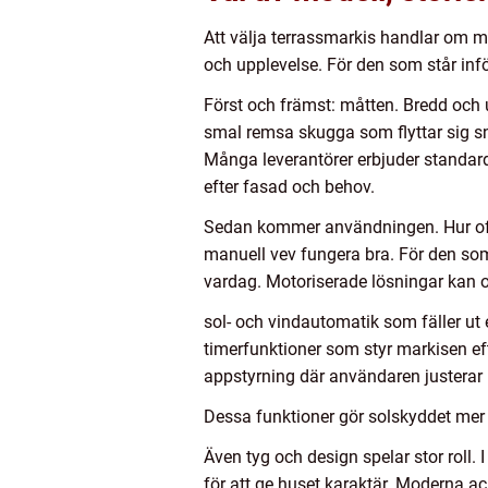
Att välja terrassmarkis handlar om m
och upplevelse. För den som står infö
Först och främst: måtten. Bredd och ut
smal remsa skugga som flyttar sig sn
Många leverantörer erbjuder standar
efter fasad och behov.
Sedan kommer användningen. Hur oft
manuell vev fungera bra. För den som 
vardag. Motoriserade lösningar kan 
sol- och vindautomatik som fäller ut 
timerfunktioner som styr markisen ef
appstyrning där användaren justerar 
Dessa funktioner gör solskyddet mer 
Även tyg och design spelar stor roll.
för att ge huset karaktär. Moderna a