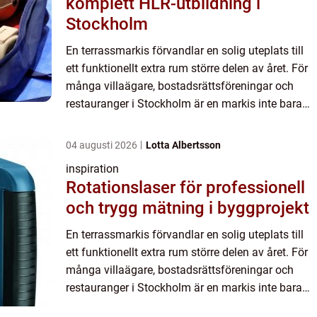
komplett HLR-utbildning i
Stockholm
En terrassmarkis förvandlar en solig uteplats till
ett funktionellt extra rum större delen av året. För
många villaägare, bostadsrättsföreningar och
restauranger i Stockholm är en markis inte bara
ett solskydd, utan också ett sätt att skapa trivsel,
...
04 augusti 2026
Lotta Albertsson
inspiration
Rotationslaser för professionell
och trygg mätning i byggprojekt
En terrassmarkis förvandlar en solig uteplats till
ett funktionellt extra rum större delen av året. För
många villaägare, bostadsrättsföreningar och
restauranger i Stockholm är en markis inte bara
ett solskydd, utan också ett sätt att skapa trivsel,