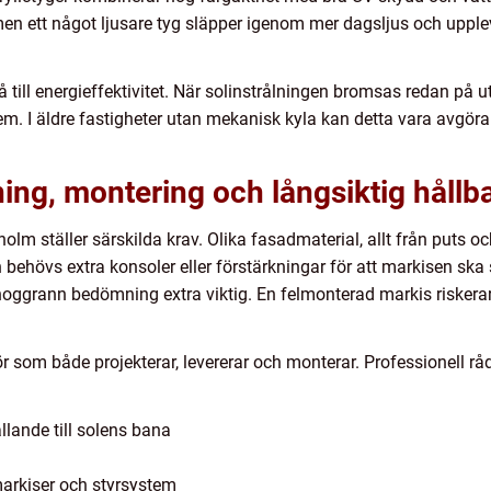
men ett något ljusare tyg släpper igenom mer dagsljus och uppl
å till energieffektivitet. När solinstrålningen bromsas redan på
stem. I äldre fastigheter utan mekanisk kyla kan detta vara avg
ning, montering och långsiktig hållb
lm ställer särskilda krav. Olika fasadmaterial, allt från puts och 
behövs extra konsoler eller förstärkningar för att markisen ska si
 noggrann bedömning extra viktig. En felmonterad markis risker
r som både projekterar, levererar och monterar. Professionell rådg
llande till solens bana
markiser och styrsystem