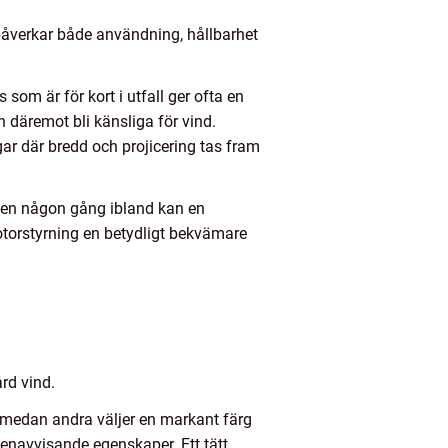
 påverkar både användning, hållbarhet
som är för kort i utfall ger ofta en
 däremot bli känsliga för vind.
r där bredd och projicering tas fram
sen någon gång ibland kan en
motorstyrning en betydligt bekvämare
rd vind.
n, medan andra väljer en markant färg
enavvisande egenskaper. Ett tätt,