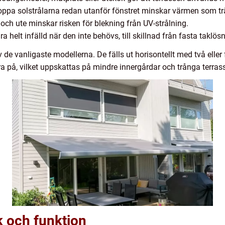
ppa solstrålarna redan utanför fönstret minskar värmen som trä
och ute minskar risken för blekning från UV-strålning.
helt infälld när den inte behövs, till skillnad från fasta taklösn
de vanligaste modellerna. De fälls ut horisontellt med två eller f
ra på, vilket uppskattas på mindre innergårdar och trånga terrass
k och funktion