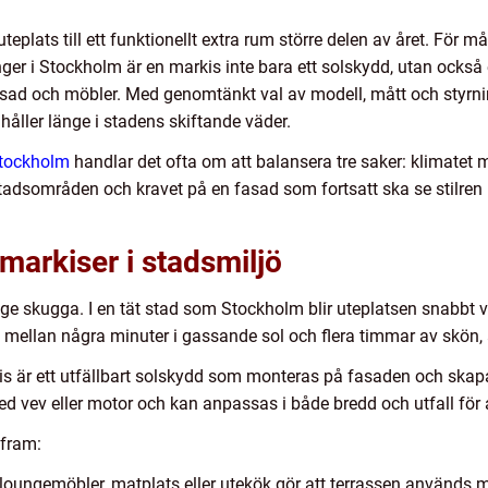
teplats till ett funktionellt extra rum större delen av året. För m
er i Stockholm är en markis inte bara ett solskydd, utan också et
d och möbler. Med genomtänkt val av modell, mått och styrnin
åller länge i stadens skiftande väder.
stockholm
handlar det ofta om att balansera tre saker: klimatet
adsområden och kravet på en fasad som fortsatt ska se stilren ut
markiser i stadsmiljö
 ge skugga. I en tät stad som Stockholm blir uteplatsen snabbt 
n mellan några minuter i gassande sol och flera timmar av skön
kis är ett utfällbart solskydd som monteras på fasaden och skap
ed vev eller motor och kan anpassas i både bredd och utfall för a
 fram:
loungemöbler, matplats eller utekök gör att terrassen används m