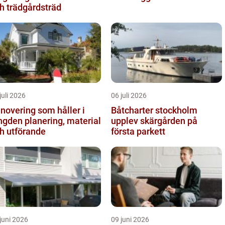
h trädgårdsträd
juli 2026
06 juli 2026
novering som håller i
Båtcharter stockholm
 planering, material
upplev skärgården på
h utförande
första parkett
juni 2026
09 juni 2026