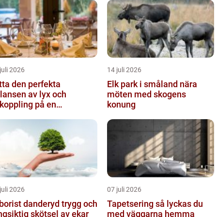
juli 2026
14 juli 2026
tta den perfekta
Elk park i småland nära
lansen av lyx och
möten med skogens
koppling på en
konung
eservering på Östermalm
juli 2026
07 juli 2026
orist danderyd trygg och
Tapetsering så lyckas du
ngsiktig skötsel av ekar
med väggarna hemma