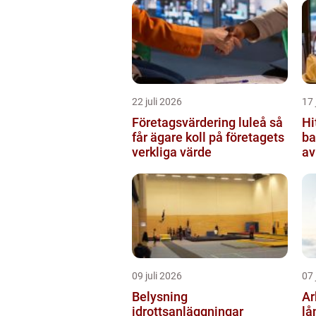
22 juli 2026
17 
Företagsvärdering luleå så
Hi
får ägare koll på företagets
ba
verkliga värde
av
ut
09 juli 2026
07 
Belysning
Arb
idrottsanläggningar
lå