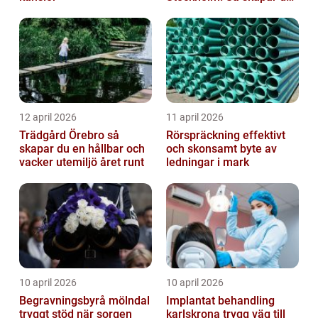
rena, trygga och välskötta
trapphus...
12 april 2026
11 april 2026
Trädgård Örebro så
Rörspräckning effektivt
skapar du en hållbar och
och skonsamt byte av
vacker utemiljö året runt
ledningar i mark
10 april 2026
10 april 2026
Begravningsbyrå mölndal
Implantat behandling
tryggt stöd när sorgen
karlskrona trygg väg till