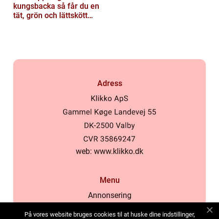
kungsbacka så får du en
tät, grön och lättskött
gräsmatta
Adress
web:
www.klikko.dk
Menu
Annonsering
Om oss
På vores website bruges cookies til at huske dine indstillinger,