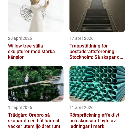
20 april 2026
17 april 2026
Willow tree stilla
Trappstädning för
skulpturer med starka
bostadsrättsförening i
känslor
Stockholm: Så skapar du
rena, trygga och välskötta
trapphus...
12 april 2026
11 april 2026
Trädgård Örebro så
Rörspräckning effektivt
skapar du en hållbar och
och skonsamt byte av
vacker utemiljö året runt
ledningar i mark