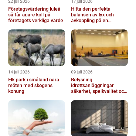
22 juli 2026
17 juli 2026
Företagsvärdering luleå
Hitta den perfekta
så får ägare koll på
balansen av lyx och
företagets verkliga värde
avkoppling på en
uteservering på
Östermalm
14 juli 2026
09 juli 2026
Elk park i småland nära
Belysning
möten med skogens
idrottsanläggningar
konung
säkerhet, spelkvalitet och
lägre kostnader