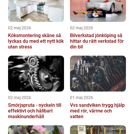
02 maj 2026
02 maj 2026
Köksmontering skåne så
Bilverkstad jönköping så
lyckas du med ett nytt kök
hittar du rätt verkstad för
utan stress
din bil
02 maj 2026
01 maj 2026
Smörjspruta - nyckeln till
Vvs sandviken trygg hjälp
effektivt och hållbart
med rör, värme och
maskinunderhåll
vatten