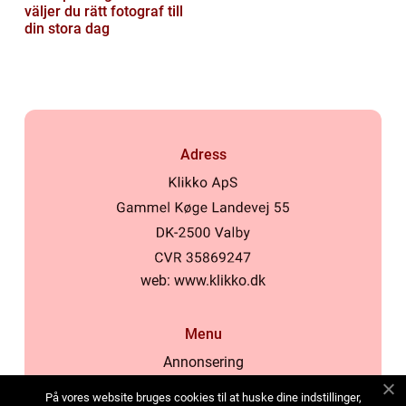
väljer du rätt fotograf till
din stora dag
Adress
web:
www.klikko.dk
Menu
Annonsering
Om oss
På vores website bruges cookies til at huske dine indstillinger,