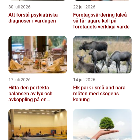
30 juli 2026
22 juli 2026
Att förstå psykiatriska
Företagsvärdering luleå
diagnoser i vardagen
så får ägare koll på
företagets verkliga värde
17 juli 2026
14 juli 2026
Hitta den perfekta
Elk park i småland nära
balansen av lyx och
möten med skogens
avkoppling på en
konung
uteservering på
Östermalm