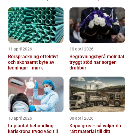
rena, trygga och välskötta
trapphus...
11 april 2026
10 april 2026
Rörspräckning effektivt
Begravningsbyrå mölndal
och skonsamt byte av
tryggt stöd när sorgen
ledningar i mark
drabbar
10 april 2026
08 april 2026
Implantat behandling
Köpa grus – så väljer du
karlskrona trygg väg till
rätt material till ditt