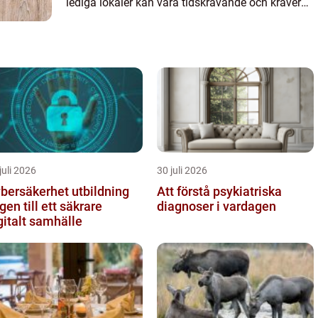
lediga lokaler kan vara tidskrävande och kräver
ofta en noggrann ...
juli 2026
30 juli 2026
bersäkerhet utbildning
Att förstå psykiatriska
gen till ett säkrare
diagnoser i vardagen
gitalt samhälle