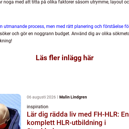
ar noga med att titta på olika faktorer såsom utrymme, layout o
a en utmanande process, men med rätt planering och förståelse fö
d du söker och gör en noggrann budget. Använd dig av olika sökme
ökning!
Läs fler inlägg här
06 augusti 2026
Malin Lindgren
inspiration
Lär dig rädda liv med FH-HLR: En
komplett HLR-utbildning i