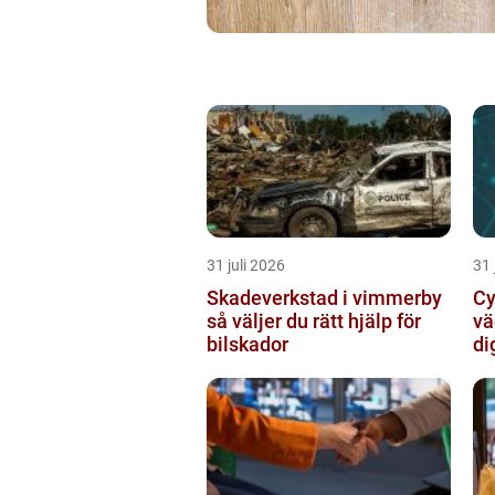
31 juli 2026
31 
Skadeverkstad i vimmerby
Cy
så väljer du rätt hjälp för
vä
bilskador
di