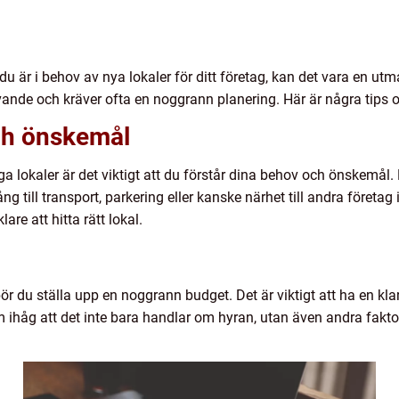
du är i behov av nya lokaler för ditt företag, kan det vara en utma
vande och kräver ofta en noggrann planering. Här är några tips o
ch önskemål
ga lokaler är det viktigt att du förstår dina behov och önskemål. 
gång till transport, parkering eller kanske närhet till andra före
are att hitta rätt lokal.
 bör du ställa upp en noggrann budget. Det är viktigt att ha en k
 Kom ihåg att det inte bara handlar om hyran, utan även andra fak