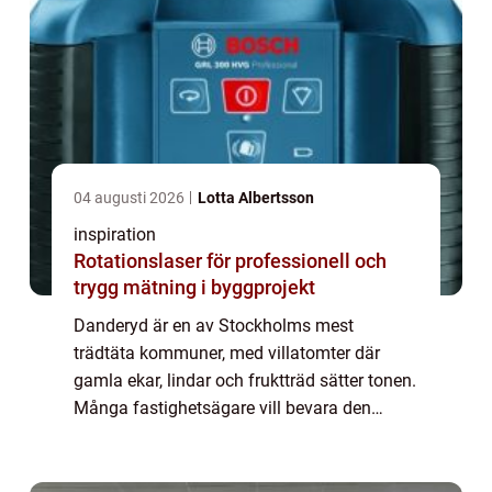
04 augusti 2026
Lotta Albertsson
inspiration
Rotationslaser för professionell och
trygg mätning i byggprojekt
Danderyd är en av Stockholms mest
trädtäta kommuner, med villatomter där
gamla ekar, lindar och fruktträd sätter tonen.
Många fastighetsägare vill bevara den
gröna känslan, samtidigt som trygghet,
ljusinsläpp och husets skick måste säkras.
Då spelar ...