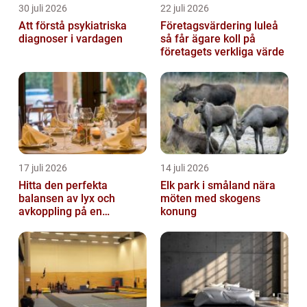
30 juli 2026
22 juli 2026
Att förstå psykiatriska
Företagsvärdering luleå
diagnoser i vardagen
så får ägare koll på
företagets verkliga värde
17 juli 2026
14 juli 2026
Hitta den perfekta
Elk park i småland nära
balansen av lyx och
möten med skogens
avkoppling på en
konung
uteservering på
Östermalm