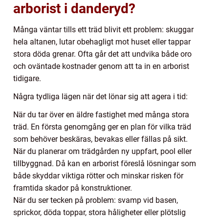
arborist i danderyd?
Många väntar tills ett träd blivit ett problem: skuggar
hela altanen, lutar obehagligt mot huset eller tappar
stora döda grenar. Ofta går det att undvika både oro
och oväntade kostnader genom att ta in en arborist
tidigare.
Några tydliga lägen när det lönar sig att agera i tid:
När du tar över en äldre fastighet med många stora
träd. En första genomgång ger en plan för vilka träd
som behöver beskäras, bevakas eller fällas på sikt.
När du planerar om trädgården ny uppfart, pool eller
tillbyggnad. Då kan en arborist föreslå lösningar som
både skyddar viktiga rötter och minskar risken för
framtida skador på konstruktioner.
När du ser tecken på problem: svamp vid basen,
sprickor, döda toppar, stora håligheter eller plötslig