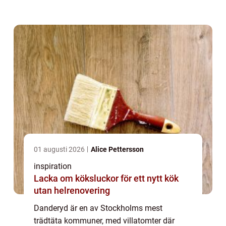
gröna känslan, samtidigt som trygghet,
ljusinsläpp och husets skick måste säkras.
Då spelar ...
01 augusti 2026
Alice Pettersson
inspiration
Lacka om köksluckor för ett nytt kök
utan helrenovering
Danderyd är en av Stockholms mest
trädtäta kommuner, med villatomter där