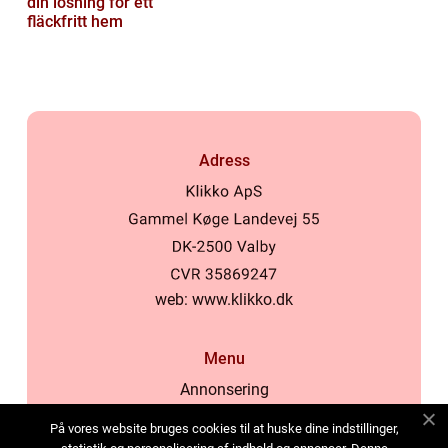
din lösning för ett
fläckfritt hem
Adress
web:
www.klikko.dk
Menu
Annonsering
Om oss
På vores website bruges cookies til at huske dine indstillinger,
Cookies