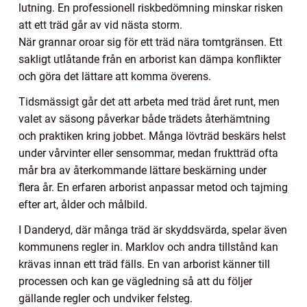
lutning. En professionell riskbedömning minskar risken
att ett träd går av vid nästa storm.
När grannar oroar sig för ett träd nära tomtgränsen. Ett
sakligt utlåtande från en arborist kan dämpa konflikter
och göra det lättare att komma överens.
Tidsmässigt går det att arbeta med träd året runt, men
valet av säsong påverkar både trädets återhämtning
och praktiken kring jobbet. Många lövträd beskärs helst
under vårvinter eller sensommar, medan fruktträd ofta
mår bra av återkommande lättare beskärning under
flera år. En erfaren arborist anpassar metod och tajming
efter art, ålder och målbild.
I Danderyd, där många träd är skyddsvärda, spelar även
kommunens regler in. Marklov och andra tillstånd kan
krävas innan ett träd fälls. En van arborist känner till
processen och kan ge vägledning så att du följer
gällande regler och undviker felsteg.