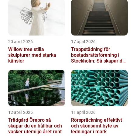
20 april 2026
17 april 2026
Willow tree stilla
Trappstädning för
skulpturer med starka
bostadsrättsförening i
känslor
Stockholm: Så skapar du
rena, trygga och välskötta
trapphus...
12 april 2026
11 april 2026
Trädgård Örebro så
Rörspräckning effektivt
skapar du en hållbar och
och skonsamt byte av
vacker utemiljö året runt
ledningar i mark