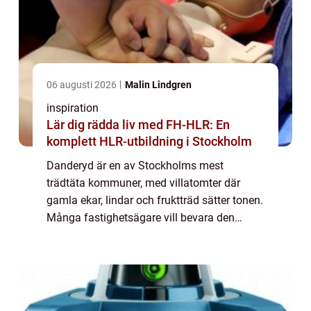
06 augusti 2026
Malin Lindgren
inspiration
Lär dig rädda liv med FH-HLR: En
komplett HLR-utbildning i Stockholm
Danderyd är en av Stockholms mest
trädtäta kommuner, med villatomter där
gamla ekar, lindar och fruktträd sätter tonen.
Många fastighetsägare vill bevara den
gröna känslan, samtidigt som trygghet,
ljusinsläpp och husets skick måste säkras.
Då spelar ...