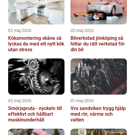
02 maj 2026
02 maj 2026
Köksmontering skåne så
Bilverkstad jönköping så
lyckas du med ett nytt kök
hittar du rätt verkstad för
utan stress
din bil
02 maj 2026
01 maj 2026
Smörjspruta - nyckeln till
Vvs sandviken trygg hjälp
effektivt och hållbart
med rör, värme och
maskinunderhåll
vatten