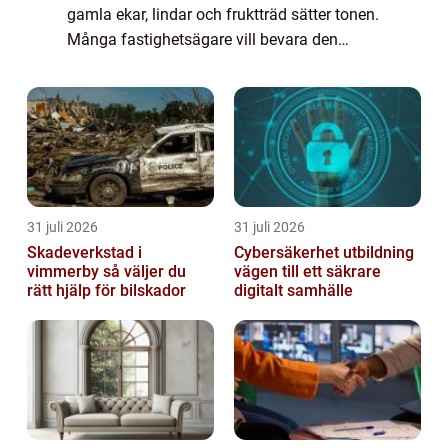
gamla ekar, lindar och fruktträd sätter tonen.
Många fastighetsägare vill bevara den
gröna känslan, samtidigt som trygghet,
ljusinsläpp och husets skick måste säkras.
Då spelar ...
31 juli 2026
31 juli 2026
Skadeverkstad i
Cybersäkerhet utbildning
vimmerby så väljer du
vägen till ett säkrare
rätt hjälp för bilskador
digitalt samhälle