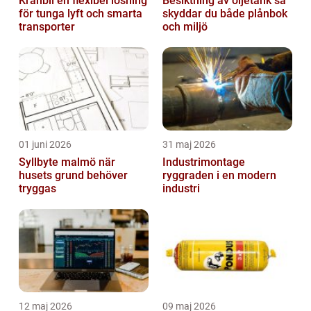
Kranbil en flexibel lösning
Besiktning av oljetank så
för tunga lyft och smarta
skyddar du både plånbok
transporter
och miljö
01 juni 2026
31 maj 2026
Syllbyte malmö när
Industrimontage
husets grund behöver
ryggraden i en modern
tryggas
industri
12 maj 2026
09 maj 2026