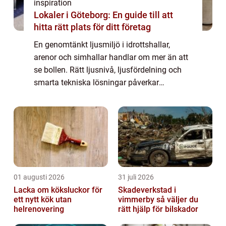
inspiration
Lokaler i Göteborg: En guide till att
hitta rätt plats för ditt företag
En genomtänkt ljusmiljö i idrottshallar,
arenor och simhallar handlar om mer än att
se bollen. Rätt ljusnivå, ljusfördelning och
smarta tekniska lösningar påverkar
säkerheten, spelupplevelsen,
energiförbrukningen och hur ofta personalen
behöver lägga...
01 augusti 2026
31 juli 2026
Lacka om köksluckor för
Skadeverkstad i
ett nytt kök utan
vimmerby så väljer du
helrenovering
rätt hjälp för bilskador