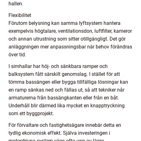
hallen.
Flexibilitet
Förutom belysning kan samma lyftsystem hantera
exempelvis högtalare, ventilationsdon, luftfilter, kameror
och annan utrustning som sitter otillgängligt. Det gör
anläggningen mer anpassningsbar när behov förändras
över tid.
I simhallar har höj- och sänkbara ramper och
balksystem fått särskilt genomslag. I stället för att
tömma bassängen eller bygga tillfälliga lösningar kan
en ramp sänkas ned och fällas ut, så att tekniker når
armaturerna från bassängkanten eller från en båt.
Underhåll blir därmed lika mycket en knapptryckning
som ett byggprojekt.
För förvaltare och fastighetsägare innebär detta en
tydlig ekonomisk effekt. Själva investeringen i
motordrivna system vägs ofta upp av lägre