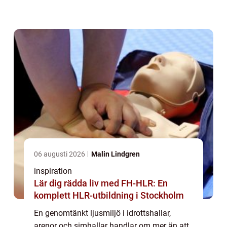
säkerheten, spelupplevelsen,
energiförbrukningen och hur ofta personalen
behöver lägga...
06 augusti 2026
Malin Lindgren
inspiration
Lär dig rädda liv med FH-HLR: En
komplett HLR-utbildning i Stockholm
En genomtänkt ljusmiljö i idrottshallar,
arenor och simhallar handlar om mer än att