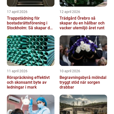
17 april 2026
12 april 2026
Trappstädning för
Trädgård Örebro så
bostadsrättsförening i
skapar du en hållbar och
Stockholm: Så skapar du
vacker utemiljö året runt
rena, trygga och välskötta
trapphus...
11 april 2026
10 april 2026
Rörspräckning effektivt
Begravningsbyrå mölndal
och skonsamt byte av
tryggt stöd när sorgen
ledningar i mark
drabbar