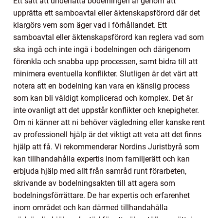
Ett sätt att underlätta bodelningen är genom att
upprätta ett samboavtal eller äktenskapsförord där det
klargörs vem som äger vad i förhållandet. Ett
samboavtal eller äktenskapsförord kan reglera vad som
ska ingå och inte ingå i bodelningen och därigenom
förenkla och snabba upp processen, samt bidra till att
minimera eventuella konflikter. Slutligen är det värt att
notera att en bodelning kan vara en känslig process
som kan bli väldigt komplicerad och komplex. Det är
inte ovanligt att det uppstår konflikter och knepigheter.
Om ni känner att ni behöver vägledning eller kanske rent
av professionell hjälp är det viktigt att veta att det finns
hjälp att få. Vi rekommenderar Nordins Juristbyrå som
kan tillhandahålla expertis inom familjerätt och kan
erbjuda hjälp med allt från samråd runt förarbeten,
skrivande av bodelningsakten till att agera som
bodelningsförrättare. De har expertis och erfarenhet
inom området och kan därmed tillhandahålla