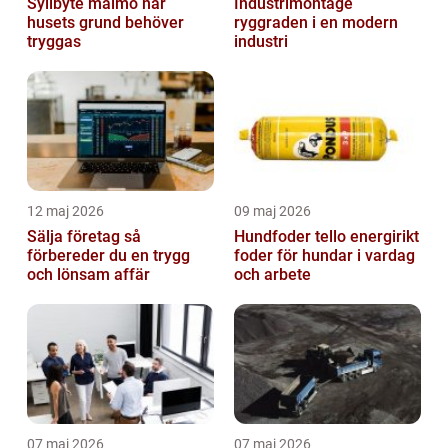
Syllbyte malmö när
Industrimontage
husets grund behöver
ryggraden i en modern
tryggas
industri
12 maj 2026
09 maj 2026
Sälja företag så
Hundfoder tello energirikt
förbereder du en trygg
foder för hundar i vardag
och lönsam affär
och arbete
07 maj 2026
07 maj 2026