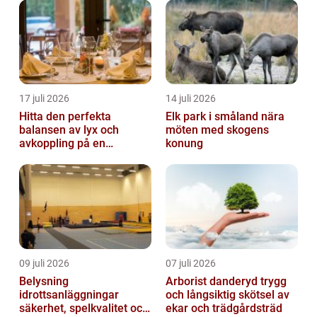
17 juli 2026
14 juli 2026
Hitta den perfekta
Elk park i småland nära
balansen av lyx och
möten med skogens
avkoppling på en
konung
uteservering på
Östermalm
09 juli 2026
07 juli 2026
Belysning
Arborist danderyd trygg
idrottsanläggningar
och långsiktig skötsel av
säkerhet, spelkvalitet och
ekar och trädgårdsträd