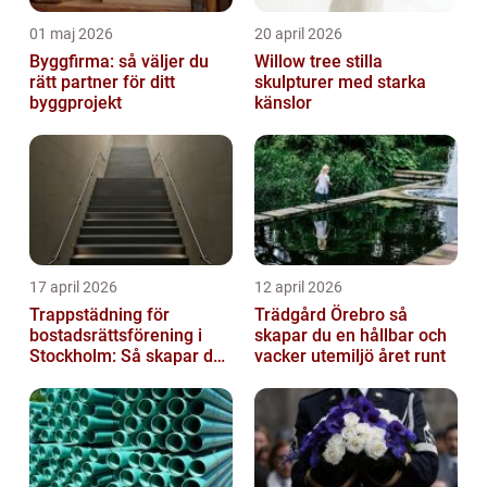
01 maj 2026
20 april 2026
Byggfirma: så väljer du
Willow tree stilla
rätt partner för ditt
skulpturer med starka
byggprojekt
känslor
17 april 2026
12 april 2026
Trappstädning för
Trädgård Örebro så
bostadsrättsförening i
skapar du en hållbar och
Stockholm: Så skapar du
vacker utemiljö året runt
rena, trygga och välskötta
trapphus...