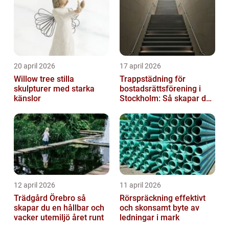
20 april 2026
17 april 2026
Willow tree stilla
Trappstädning för
skulpturer med starka
bostadsrättsförening i
känslor
Stockholm: Så skapar du
rena, trygga och välskötta
trapphus...
12 april 2026
11 april 2026
Trädgård Örebro så
Rörspräckning effektivt
skapar du en hållbar och
och skonsamt byte av
vacker utemiljö året runt
ledningar i mark