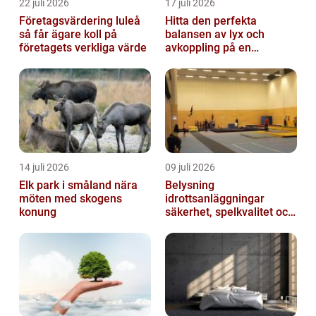
22 juli 2026
17 juli 2026
Företagsvärdering luleå
Hitta den perfekta
så får ägare koll på
balansen av lyx och
företagets verkliga värde
avkoppling på en
uteservering på
Östermalm
14 juli 2026
09 juli 2026
Elk park i småland nära
Belysning
möten med skogens
idrottsanläggningar
konung
säkerhet, spelkvalitet och
lägre kostnader