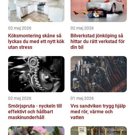
02 maj 2026
02 maj 2026
Köksmontering skåne så
Bilverkstad jönköping så
lyckas du med ett nytt kök
hittar du rätt verkstad för
utan stress
din bil
02 maj 2026
01 maj 2026
Smörjspruta - nyckeln till
Vvs sandviken trygg hjälp
effektivt och hållbart
med rör, värme och
maskinunderhåll
vatten