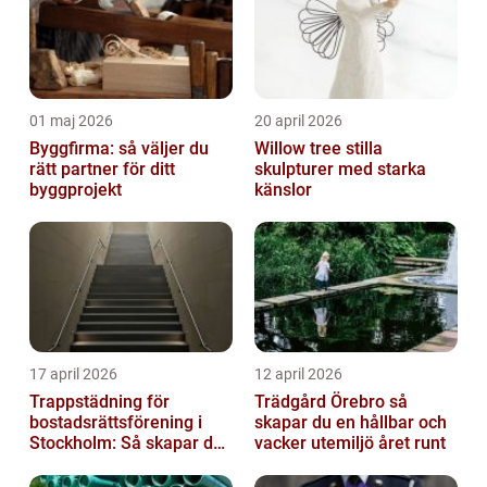
01 maj 2026
20 april 2026
Byggfirma: så väljer du
Willow tree stilla
rätt partner för ditt
skulpturer med starka
byggprojekt
känslor
17 april 2026
12 april 2026
Trappstädning för
Trädgård Örebro så
bostadsrättsförening i
skapar du en hållbar och
Stockholm: Så skapar du
vacker utemiljö året runt
rena, trygga och välskötta
trapphus...