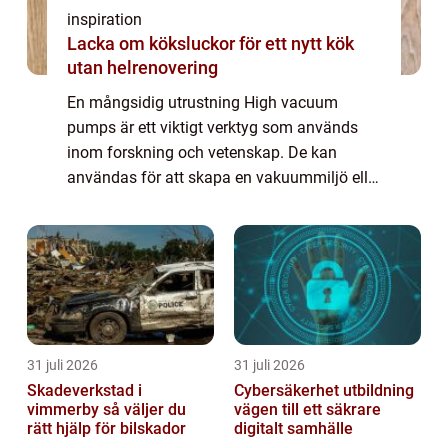
inspiration
Lacka om köksluckor för ett nytt kök
utan helrenovering
En mångsidig utrustning High vacuum
pumps är ett viktigt verktyg som används
inom forskning och vetenskap. De kan
användas för att skapa en vakuummiljö eller
för att minska trycket i en gas eller vätska. I
det...
31 juli 2026
31 juli 2026
Skadeverkstad i
Cybersäkerhet utbildning
vimmerby så väljer du
vägen till ett säkrare
rätt hjälp för bilskador
digitalt samhälle