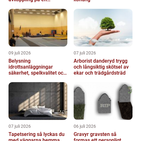
uteservering på
Östermalm
09 juli 2026
07 juli 2026
Belysning
Arborist danderyd trygg
idrottsanläggningar
och långsiktig skötsel av
säkerhet, spelkvalitet och
ekar och trädgårdsträd
lägre kostnader
07 juli 2026
06 juli 2026
Tapetsering så lyckas du
Gravyr gravsten så
med väggarna hemma
formas ett personligt