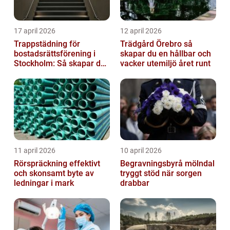
17 april 2026
12 april 2026
Trappstädning för
Trädgård Örebro så
bostadsrättsförening i
skapar du en hållbar och
Stockholm: Så skapar du
vacker utemiljö året runt
rena, trygga och välskötta
trapphus...
11 april 2026
10 april 2026
Rörspräckning effektivt
Begravningsbyrå mölndal
och skonsamt byte av
tryggt stöd när sorgen
ledningar i mark
drabbar