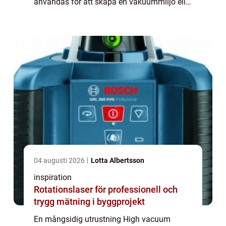
användas för att skapa en vakuummiljö eller
för att minska trycket i en gas eller vätska. I
det...
04 augusti 2026
Lotta Albertsson
inspiration
Rotationslaser för professionell och
trygg mätning i byggprojekt
En mångsidig utrustning High vacuum