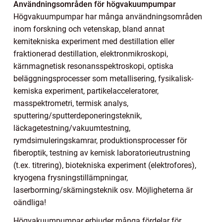
Användningsområden för högvakuumpumpar
Högvakuumpumpar har många användningsområden
inom forskning och vetenskap, bland annat
kemitekniska experiment med destillation eller
fraktionerad destillation, elektronmikroskopi,
kärnmagnetisk resonansspektroskopi, optiska
beläggningsprocesser som metallisering, fysikalisk-
kemiska experiment, partikelacceleratorer,
masspektrometri, termisk analys,
sputtering/sputterdeponeringsteknik,
läckagetestning/vakuumtestning,
rymdsimuleringskamrar, produktionsprocesser för
fiberoptik, testning av kemisk laboratorieutrustning
(t.ex. titrering), biotekniska experiment (elektrofores),
kryogena frysningstillämpningar,
laserborrning/skärningsteknik osv. Möjligheterna är
oändliga!
Högvakuumpumpar erbjuder många fördelar för