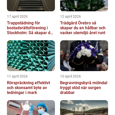
17 april 2026
12 april 2026
Trappstädning för
Trädgård Örebro så
bostadsrättsförening i
skapar du en hållbar och
Stockholm: Så skapar du
vacker utemiljö året runt
rena, trygga och välskötta
trapphus...
11 april 2026
10 april 2026
Rörspräckning effektivt
Begravningsbyrå mölndal
och skonsamt byte av
tryggt stöd när sorgen
ledningar i mark
drabbar