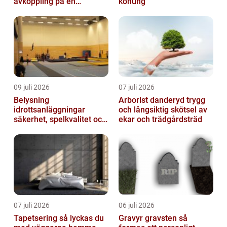
avkoppling på en
konung
uteservering på
Östermalm
09 juli 2026
07 juli 2026
Belysning
Arborist danderyd trygg
idrottsanläggningar
och långsiktig skötsel av
säkerhet, spelkvalitet och
ekar och trädgårdsträd
lägre kostnader
07 juli 2026
06 juli 2026
Tapetsering så lyckas du
Gravyr gravsten så