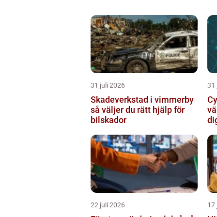
31 juli 2026
31 
Skadeverkstad i vimmerby
Cy
så väljer du rätt hjälp för
vä
bilskador
di
22 juli 2026
17 