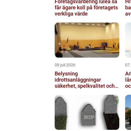
Företagsvärdering luleå så
Hi
får ägare koll på företagets
ba
verkliga värde
av
ut
09 juli 2026
07 
Belysning
Arb
idrottsanläggningar
lå
säkerhet, spelkvalitet och
oc
lägre kostnader