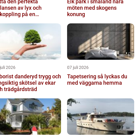
tta den perfekta
Elk park i småland nära
lansen av lyx och
möten med skogens
koppling på en
konung
eservering på Östermalm
juli 2026
07 juli 2026
orist danderyd trygg och
Tapetsering så lyckas du
ngsiktig skötsel av ekar
med väggarna hemma
h trädgårdsträd