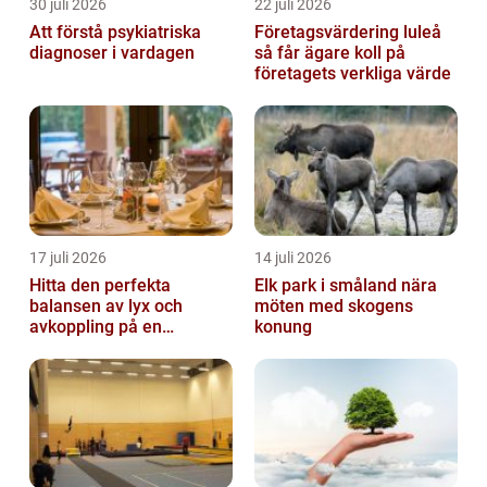
30 juli 2026
22 juli 2026
Att förstå psykiatriska
Företagsvärdering luleå
diagnoser i vardagen
så får ägare koll på
företagets verkliga värde
17 juli 2026
14 juli 2026
Hitta den perfekta
Elk park i småland nära
balansen av lyx och
möten med skogens
avkoppling på en
konung
uteservering på
Östermalm