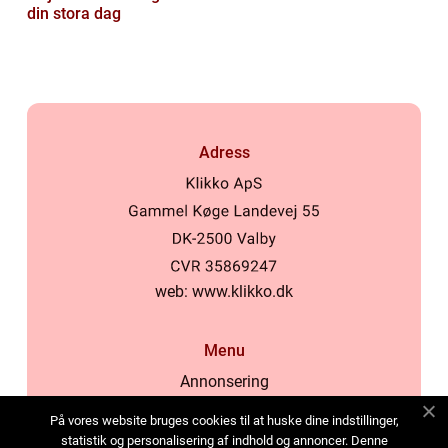
din stora dag
Adress
web:
www.klikko.dk
Menu
Annonsering
Om oss
På vores website bruges cookies til at huske dine indstillinger,
Cookies
statistik og personalisering af indhold og annoncer. Denne