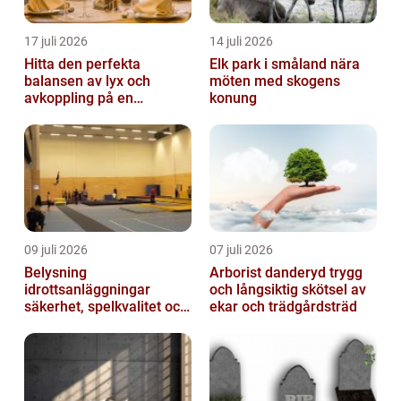
17 juli 2026
14 juli 2026
Hitta den perfekta
Elk park i småland nära
balansen av lyx och
möten med skogens
avkoppling på en
konung
uteservering på
Östermalm
09 juli 2026
07 juli 2026
Belysning
Arborist danderyd trygg
idrottsanläggningar
och långsiktig skötsel av
säkerhet, spelkvalitet och
ekar och trädgårdsträd
lägre kostnader