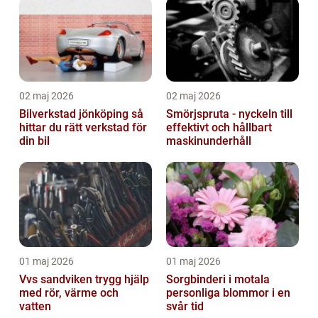
02 maj 2026
02 maj 2026
Bilverkstad jönköping så
Smörjspruta - nyckeln till
hittar du rätt verkstad för
effektivt och hållbart
din bil
maskinunderhåll
01 maj 2026
01 maj 2026
Vvs sandviken trygg hjälp
Sorgbinderi i motala
med rör, värme och
personliga blommor i en
vatten
svår tid