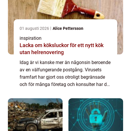
01 augusti 2026
Alice Pettersson
inspiration
Lacka om köksluckor för ett nytt kök
utan helrenovering
Idag är vi kanske mer än någonsin beroende
av en välfungerande postgång. Virusets
framfart har gjort oss otroligt begränsade
och för många företag och konsulter har det
här inneburit stora förändringar. Fältsäljare
som är ute och träffar kunder lande...