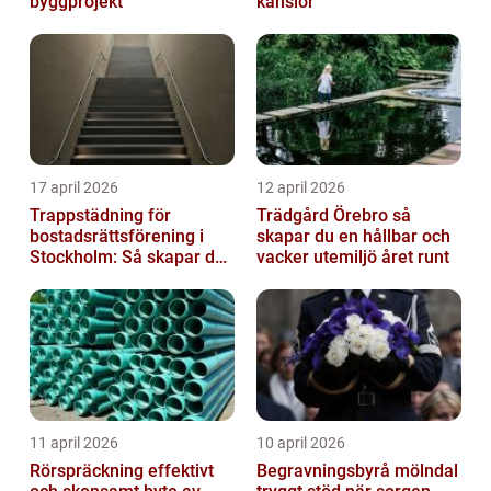
byggprojekt
känslor
17 april 2026
12 april 2026
Trappstädning för
Trädgård Örebro så
bostadsrättsförening i
skapar du en hållbar och
Stockholm: Så skapar du
vacker utemiljö året runt
rena, trygga och välskötta
trapphus...
11 april 2026
10 april 2026
Rörspräckning effektivt
Begravningsbyrå mölndal