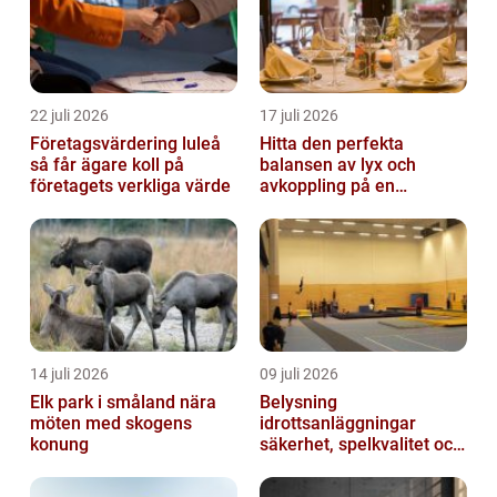
22 juli 2026
17 juli 2026
Företagsvärdering luleå
Hitta den perfekta
så får ägare koll på
balansen av lyx och
företagets verkliga värde
avkoppling på en
uteservering på
Östermalm
14 juli 2026
09 juli 2026
Elk park i småland nära
Belysning
möten med skogens
idrottsanläggningar
konung
säkerhet, spelkvalitet och
lägre kostnader