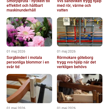
Smörjspruta - nyckeln till
Vvs sandviken trygg hjälp
effektivt och hållbart
med rör, värme och
maskinunderhåll
vatten
01 maj 2026
01 maj 2026
Sorgbinderi i motala
Rörmokare göteborg
personliga blommor i en
trygg vvs-hjälp när det
svår tid
verkligen behövs
01 maj 2026
01 maj 2026