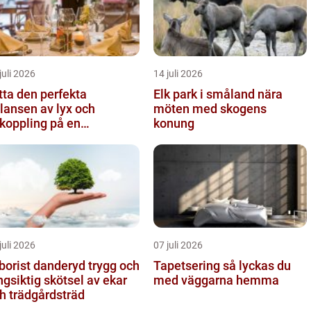
juli 2026
14 juli 2026
tta den perfekta
Elk park i småland nära
lansen av lyx och
möten med skogens
koppling på en
konung
eservering på Östermalm
juli 2026
07 juli 2026
orist danderyd trygg och
Tapetsering så lyckas du
ngsiktig skötsel av ekar
med väggarna hemma
h trädgårdsträd