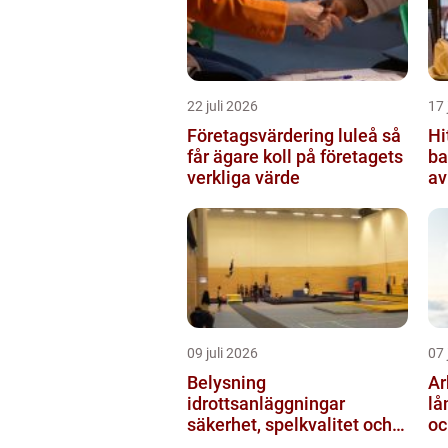
22 juli 2026
17 
Företagsvärdering luleå så
Hi
får ägare koll på företagets
ba
verkliga värde
av
ut
09 juli 2026
07 
Belysning
Arb
idrottsanläggningar
lå
säkerhet, spelkvalitet och
oc
lägre kostnader