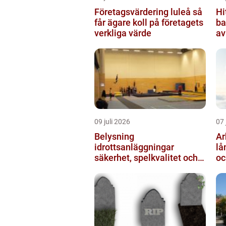
Företagsvärdering luleå så
Hi
får ägare koll på företagets
ba
verkliga värde
av
ut
09 juli 2026
07 
Belysning
Arb
idrottsanläggningar
lå
säkerhet, spelkvalitet och
oc
lägre kostnader