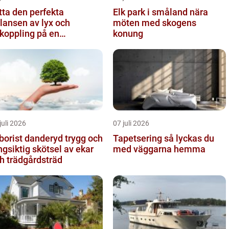
tta den perfekta
Elk park i småland nära
lansen av lyx och
möten med skogens
koppling på en
konung
eservering på Östermalm
juli 2026
07 juli 2026
orist danderyd trygg och
Tapetsering så lyckas du
ngsiktig skötsel av ekar
med väggarna hemma
h trädgårdsträd