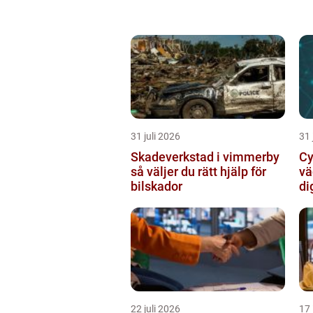
31 juli 2026
31 
Skadeverkstad i vimmerby
Cy
så väljer du rätt hjälp för
vä
bilskador
di
22 juli 2026
17 