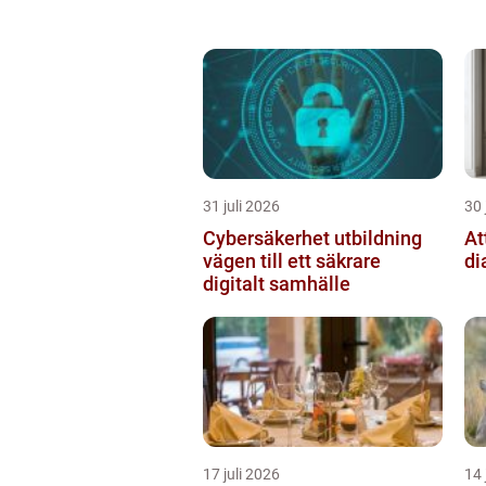
31 juli 2026
30 
Cybersäkerhet utbildning
At
vägen till ett säkrare
di
digitalt samhälle
17 juli 2026
14 