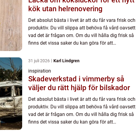
Lacka om köksluckor för ett nytt
kök utan helrenovering
Det absolut bästa i livet är att du får vara frisk och
produktiv. Du vill slippa att behöva få vård oavsett
vad det är frågan om. Om du vill hålla dig frisk så
finns det vissa saker du kan göra för att
förebygga det mesta. Dricka måttligt, äta hälsos...
31 juli 2026
Karl Lindgren
inspiration
Skadeverkstad i vimmerby så
väljer du rätt hjälp för bilskador
Det absolut bästa i livet är att du får vara frisk och
produktiv. Du vill slippa att behöva få vård oavsett
vad det är frågan om. Om du vill hålla dig frisk så
finns det vissa saker du kan göra för att
förebygga det mesta. Dricka måttligt, äta hälsos...