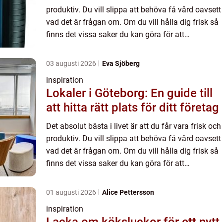
produktiv. Du vill slippa att behöva få vård oavsett
vad det är frågan om. Om du vill hålla dig frisk så
finns det vissa saker du kan göra för att
förebygga det mesta. Dricka måttligt, äta hälsos...
03 augusti 2026
Eva Sjöberg
inspiration
Lokaler i Göteborg: En guide till
att hitta rätt plats för ditt företag
Det absolut bästa i livet är att du får vara frisk och
produktiv. Du vill slippa att behöva få vård oavsett
vad det är frågan om. Om du vill hålla dig frisk så
finns det vissa saker du kan göra för att
förebygga det mesta. Dricka måttligt, äta hälsos...
01 augusti 2026
Alice Pettersson
inspiration