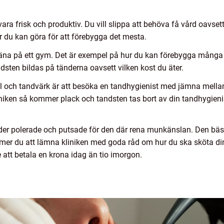
r vara frisk och produktiv. Du vill slippa att behöva få vård oavse
er du kan göra för att förebygga det mesta.
träna på ett gym. Det är exempel på hur du kan förebygga mång
dsten bildas på tänderna oavsett vilken kost du äter.
ål och tandvärk är att besöka en tandhygienist med jämna mella
liniken så kommer plack och tandsten tas bort av din tandhygien
r polerade och putsade för den där rena munkänslan. Den bäst
mer du att lämna kliniken med goda råd om hur du ska sköta dina
e att betala en krona idag än tio imorgon.