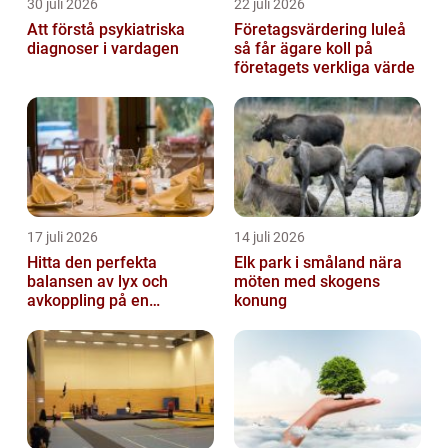
30 juli 2026
22 juli 2026
Att förstå psykiatriska
Företagsvärdering luleå
diagnoser i vardagen
så får ägare koll på
företagets verkliga värde
17 juli 2026
14 juli 2026
Hitta den perfekta
Elk park i småland nära
balansen av lyx och
möten med skogens
avkoppling på en
konung
uteservering på
Östermalm