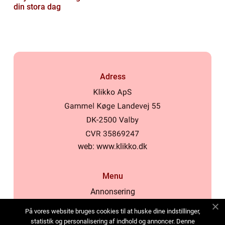
din stora dag
Adress
web:
www.klikko.dk
Menu
Annonsering
Om oss
På vores website bruges cookies til at huske dine indstillinger,
Cookies
statistik og personalisering af indhold og annoncer. Denne