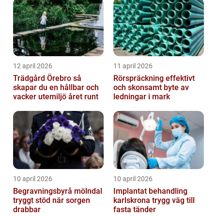
trapphus...
12 april 2026
11 april 2026
Trädgård Örebro så
Rörspräckning effektivt
skapar du en hållbar och
och skonsamt byte av
vacker utemiljö året runt
ledningar i mark
10 april 2026
10 april 2026
Begravningsbyrå mölndal
Implantat behandling
tryggt stöd när sorgen
karlskrona trygg väg till
drabbar
fasta tänder