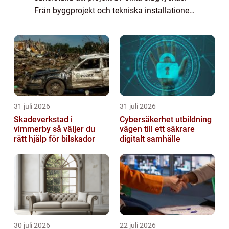
Från byggprojekt och tekniska installationer
till affärsutveckling och
evenemangsplanering pr...
31 juli 2026
31 juli 2026
Skadeverkstad i
Cybersäkerhet utbildning
vimmerby så väljer du
vägen till ett säkrare
rätt hjälp för bilskador
digitalt samhälle
30 juli 2026
22 juli 2026