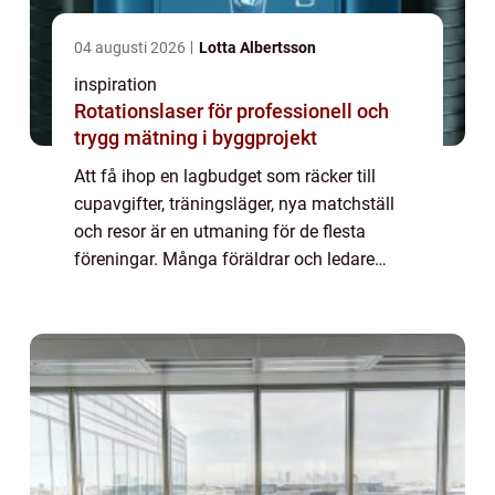
04 augusti 2026
Lotta Albertsson
inspiration
Rotationslaser för professionell och
trygg mätning i byggprojekt
Att få ihop en lagbudget som räcker till
cupavgifter, träningsläger, nya matchställ
och resor är en utmaning för de flesta
föreningar. Många föräldrar och ledare
känner igen känslan: lagkassan är nästan
tom precis när den behövs som mest.
Samtidigt v...