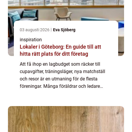
03 augusti 2026
Eva Sjöberg
inspiration
Lokaler i Göteborg: En guide till att
hitta rätt plats för ditt företag
Att få ihop en lagbudget som räcker till
cupavgifter, träningsläger, nya matchställ
och resor är en utmaning för de flesta
föreningar. Många föräldrar och ledare
känner igen känslan: lagkassan är nästan
tom precis när den behövs som mest.
Samtidigt v...