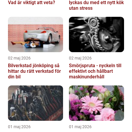
Vad är viktigt att veta?
lyckas du med ett nytt kök
utan stress
02 maj 2026
02 maj 2026
Bilverkstad jönköping så
Smörjspruta - nyckeln till
hittar du rätt verkstad för
effektivt och hållbart
din bil
maskinunderhåll
01 maj 2026
01 maj 2026