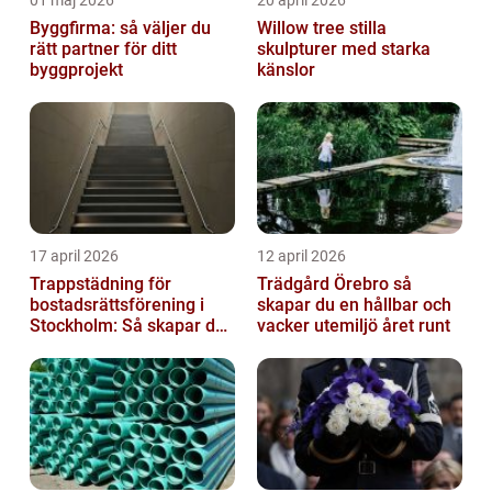
01 maj 2026
20 april 2026
Byggfirma: så väljer du
Willow tree stilla
rätt partner för ditt
skulpturer med starka
byggprojekt
känslor
17 april 2026
12 april 2026
Trappstädning för
Trädgård Örebro så
bostadsrättsförening i
skapar du en hållbar och
Stockholm: Så skapar du
vacker utemiljö året runt
rena, trygga och välskötta
trapphus...