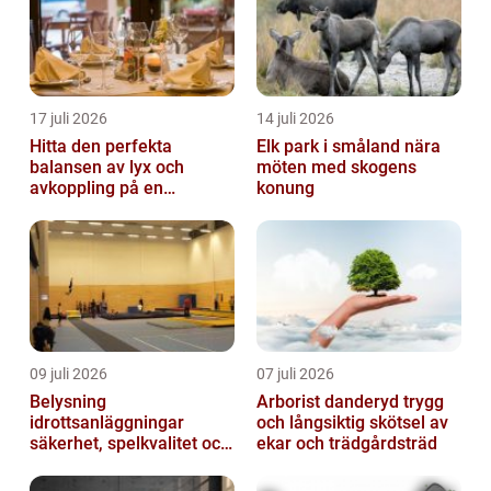
17 juli 2026
14 juli 2026
Hitta den perfekta
Elk park i småland nära
balansen av lyx och
möten med skogens
avkoppling på en
konung
uteservering på
Östermalm
09 juli 2026
07 juli 2026
Belysning
Arborist danderyd trygg
idrottsanläggningar
och långsiktig skötsel av
säkerhet, spelkvalitet och
ekar och trädgårdsträd
lägre kostnader