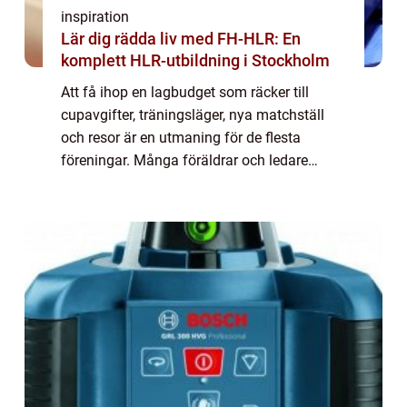
inspiration
Lär dig rädda liv med FH-HLR: En
komplett HLR-utbildning i Stockholm
Att få ihop en lagbudget som räcker till
cupavgifter, träningsläger, nya matchställ
och resor är en utmaning för de flesta
föreningar. Många föräldrar och ledare
känner igen känslan: lagkassan är nästan
tom precis när den behövs som mest.
Samtidigt v...