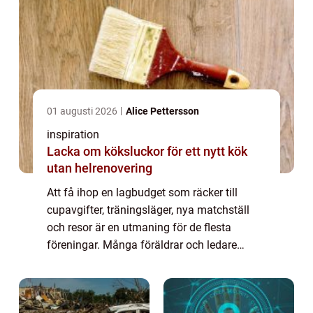
01 augusti 2026
Alice Pettersson
inspiration
Lacka om köksluckor för ett nytt kök
utan helrenovering
Att få ihop en lagbudget som räcker till
cupavgifter, träningsläger, nya matchställ
och resor är en utmaning för de flesta
föreningar. Många föräldrar och ledare
känner igen känslan: lagkassan är nästan
tom precis när den behövs som mest.
Samtidigt v...