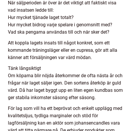
När säljperioden är över är det viktigt att faktiskt visa
vad insatsen ledde till:
Hur mycket tjänade laget totalt?
Hur mycket bidrog varje spelare i genomsnitt med?
Vad ska pengarna användas till och när sker det?
Att koppla lagets insats till något konkret, som ett
kommande träningsläger eller en cupresa, gör att alla
känner att försäljningen var värd mödan.
Tänk långsiktigt
Om köparna blir nöjda återkommer de ofta nästa år och
frågar när laget säljer igen. Den sortens återköp är guld
värd. Då har laget byggt upp en liten egen kundbas som
ger stabila inkomster säsong efter säsong.
För lag som vill ha ett beprövat och enkelt upplägg med
kvalitetsljus, tydliga marginaler och stöd för
lagförsäljning kan en aktör som johansencandles vara
värd att titta närmare på. De erbjuder produkter som