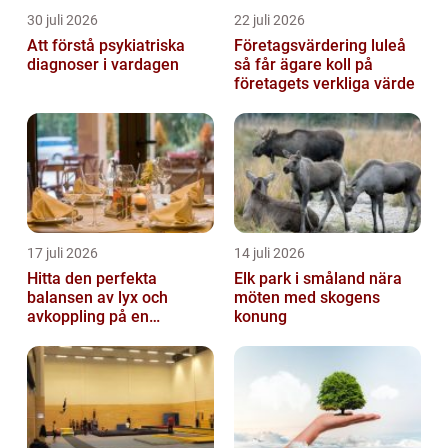
30 juli 2026
22 juli 2026
Att förstå psykiatriska
Företagsvärdering luleå
diagnoser i vardagen
så får ägare koll på
företagets verkliga värde
17 juli 2026
14 juli 2026
Hitta den perfekta
Elk park i småland nära
balansen av lyx och
möten med skogens
avkoppling på en
konung
uteservering på
Östermalm