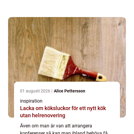
en hel del tips och förslag som man kan
anamma. Vill man ha en konferens mitt i
stan eller u...
01 augusti 2026
Alice Pettersson
inspiration
Lacka om köksluckor för ett nytt kök
utan helrenovering
Även om man är van att arrangera
konferenser så kan man ibland behöva få