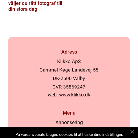
väljer du rätt fotograf till
din stora dag
Adress
web:
www.klikko.dk
Menu
Annonsering
Om oss
På vores website bruges cookies til at huske dine indstillinger,