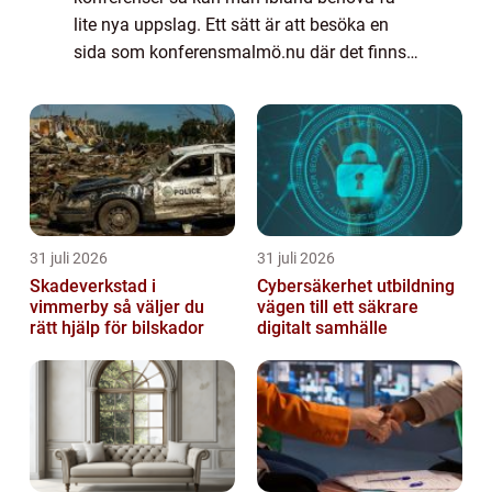
lite nya uppslag. Ett sätt är att besöka en
sida som konferensmalmö.nu där det finns
en hel del tips och förslag som man kan
anamma. Vill man ha en konferens mitt i
stan eller u...
31 juli 2026
31 juli 2026
Skadeverkstad i
Cybersäkerhet utbildning
vimmerby så väljer du
vägen till ett säkrare
rätt hjälp för bilskador
digitalt samhälle