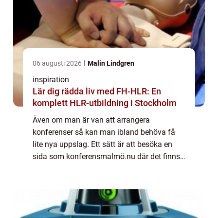
06 augusti 2026
Malin Lindgren
inspiration
Lär dig rädda liv med FH-HLR: En
komplett HLR-utbildning i Stockholm
Även om man är van att arrangera
konferenser så kan man ibland behöva få
lite nya uppslag. Ett sätt är att besöka en
sida som konferensmalmö.nu där det finns
en hel del tips och förslag som man kan
anamma. Vill man ha en konferens mitt i
stan eller u...