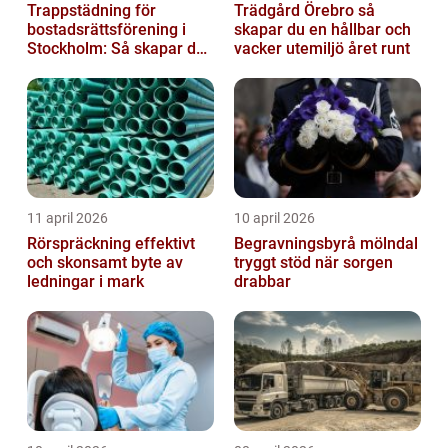
Trappstädning för
Trädgård Örebro så
bostadsrättsförening i
skapar du en hållbar och
Stockholm: Så skapar du
vacker utemiljö året runt
rena, trygga och välskötta
trapphus...
11 april 2026
10 april 2026
Rörspräckning effektivt
Begravningsbyrå mölndal
och skonsamt byte av
tryggt stöd när sorgen
ledningar i mark
drabbar