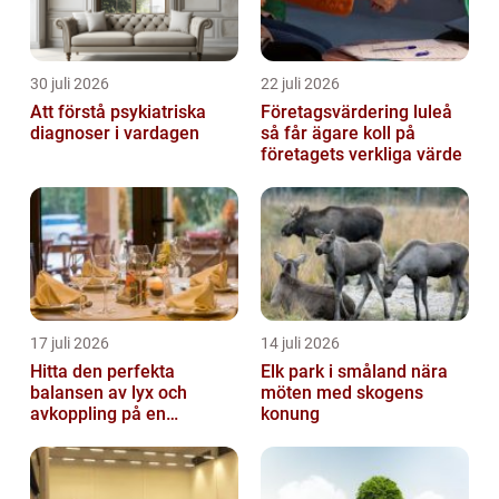
30 juli 2026
22 juli 2026
Att förstå psykiatriska
Företagsvärdering luleå
diagnoser i vardagen
så får ägare koll på
företagets verkliga värde
17 juli 2026
14 juli 2026
Hitta den perfekta
Elk park i småland nära
balansen av lyx och
möten med skogens
avkoppling på en
konung
uteservering på
Östermalm