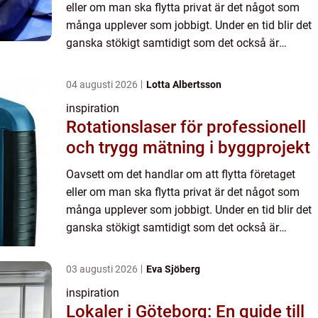
eller om man ska flytta privat är det något som
många upplever som jobbigt. Under en tid blir det
ganska stökigt samtidigt som det också är
tidskrävande. Många gånger har man inte heller
så lång tid på ...
04 augusti 2026
Lotta Albertsson
inspiration
Rotationslaser för professionell
och trygg mätning i byggprojekt
Oavsett om det handlar om att flytta företaget
eller om man ska flytta privat är det något som
många upplever som jobbigt. Under en tid blir det
ganska stökigt samtidigt som det också är
tidskrävande. Många gånger har man inte heller
så lång tid på ...
03 augusti 2026
Eva Sjöberg
inspiration
Lokaler i Göteborg: En guide till