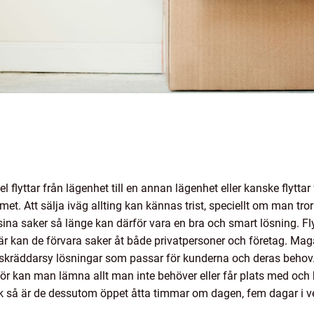
flyttar från lägenhet till en annan lägenhet eller kanske flyttar fr
mmet. Att sälja iväg allting kan kännas trist, speciellt om man t
ina saker så länge kan därför vara en bra och smart lösning. Flyt
r kan de förvara saker åt både privatpersoner och företag. Mag
att skräddarsy lösningar som passar för kunderna och deras behov
ör kan man lämna allt man inte behöver eller får plats med och
 så är de dessutom öppet åtta timmar om dagen, fem dagar i vec