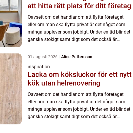
att hitta rätt plats för ditt företag
Oavsett om det handlar om att flytta företaget
eller om man ska flytta privat är det något som
många upplever som jobbigt. Under en tid blir det
ganska stökigt samtidigt som det också är
tidskrävande. Många gånger har man inte heller
så lång tid på ...
01 augusti 2026
Alice Pettersson
inspiration
Lacka om köksluckor för ett nytt
kök utan helrenovering
Oavsett om det handlar om att flytta företaget
eller om man ska flytta privat är det något som
många upplever som jobbigt. Under en tid blir det
ganska stökigt samtidigt som det också är
tidskrävande. Många gånger har man inte heller
så lång tid på ...