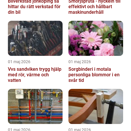
Bilverkstad jönköping så
Smörjspruta - nyckeln till
hittar du rätt verkstad för
effektivt och hållbart
din bil
maskinunderhåll
01 maj 2026
01 maj 2026
Vvs sandviken trygg hjälp
Sorgbinderi i motala
med rör, värme och
personliga blommor i en
vatten
svår tid
01 maj 2026
01 maj 2026