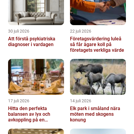
30 juli 2026
22 juli 2026
Att förstå psykiatriska
Företagsvärdering luleå
diagnoser i vardagen
så får ägare koll på
företagets verkliga värde
17 juli 2026
14 juli 2026
Hitta den perfekta
Elk park i småland nära
balansen av lyx och
möten med skogens
avkoppling på en
konung
uteservering på
Östermalm