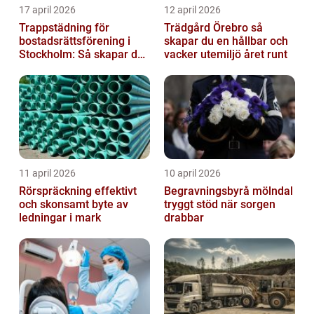
17 april 2026
12 april 2026
Trappstädning för
Trädgård Örebro så
bostadsrättsförening i
skapar du en hållbar och
Stockholm: Så skapar du
vacker utemiljö året runt
rena, trygga och välskötta
trapphus...
11 april 2026
10 april 2026
Rörspräckning effektivt
Begravningsbyrå mölndal
och skonsamt byte av
tryggt stöd när sorgen
ledningar i mark
drabbar