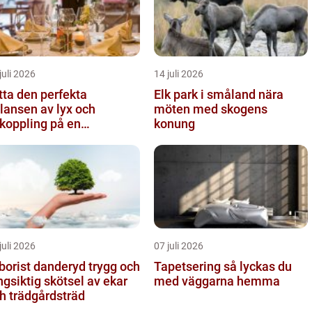
juli 2026
14 juli 2026
tta den perfekta
Elk park i småland nära
lansen av lyx och
möten med skogens
koppling på en
konung
eservering på Östermalm
juli 2026
07 juli 2026
orist danderyd trygg och
Tapetsering så lyckas du
ngsiktig skötsel av ekar
med väggarna hemma
h trädgårdsträd