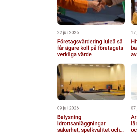
22 juli 2026
17 
Företagsvärdering luleå så
Hi
får ägare koll på företagets
ba
verkliga värde
av
ut
09 juli 2026
07 
Belysning
Arb
idrottsanläggningar
lå
säkerhet, spelkvalitet och
oc
lägre kostnader