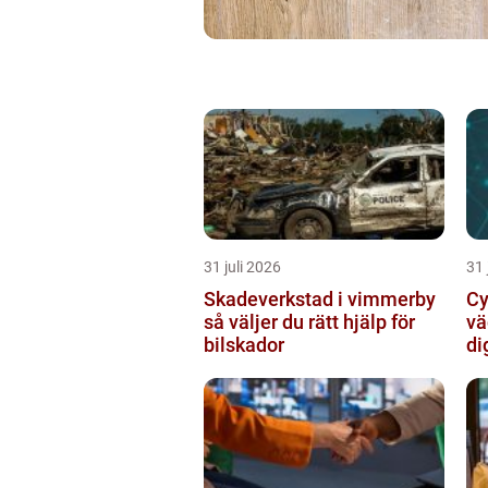
31 juli 2026
31 
Skadeverkstad i vimmerby
Cy
så väljer du rätt hjälp för
vä
bilskador
di