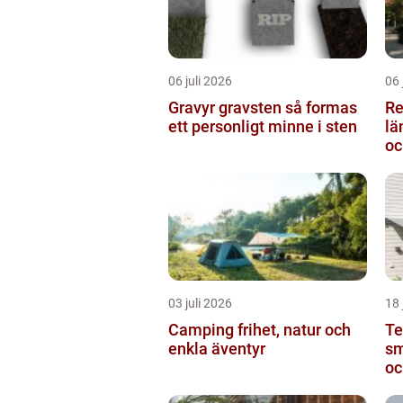
06 juli 2026
06 
Gravyr gravsten så formas
Re
ett personligt minne i sten
längden
oc
03 juli 2026
18 
Camping frihet, natur och
Te
enkla äventyr
sm
oc