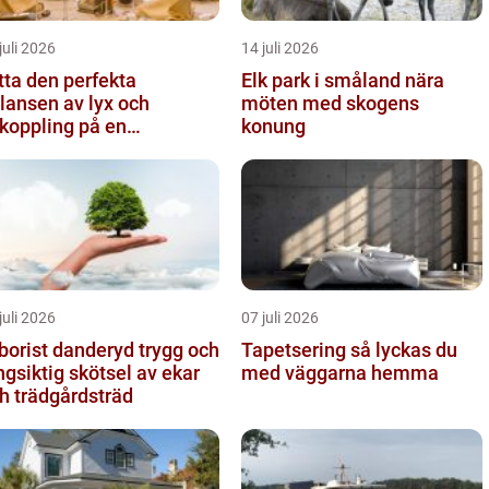
juli 2026
14 juli 2026
tta den perfekta
Elk park i småland nära
lansen av lyx och
möten med skogens
koppling på en
konung
eservering på Östermalm
juli 2026
07 juli 2026
orist danderyd trygg och
Tapetsering så lyckas du
ngsiktig skötsel av ekar
med väggarna hemma
h trädgårdsträd