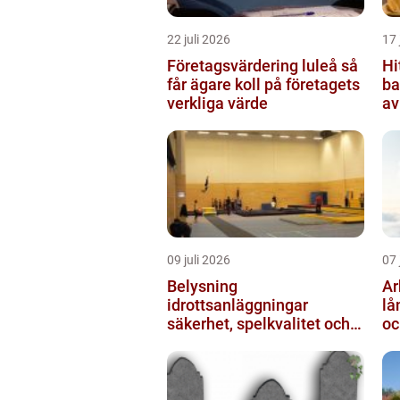
22 juli 2026
17 
Företagsvärdering luleå så
Hi
får ägare koll på företagets
ba
verkliga värde
av
ut
09 juli 2026
07 
Belysning
Arb
idrottsanläggningar
lå
säkerhet, spelkvalitet och
oc
lägre kostnader