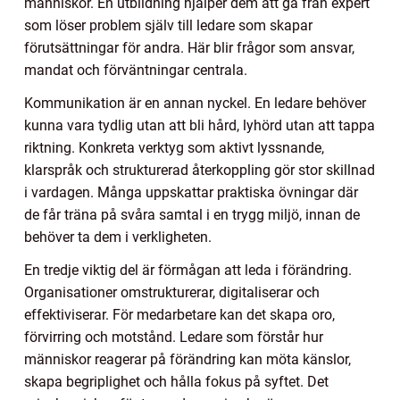
människor. En utbildning hjälper dem att gå från expert
som löser problem själv till ledare som skapar
förutsättningar för andra. Här blir frågor som ansvar,
mandat och förväntningar centrala.
Kommunikation är en annan nyckel. En ledare behöver
kunna vara tydlig utan att bli hård, lyhörd utan att tappa
riktning. Konkreta verktyg som aktivt lyssnande,
klarspråk och strukturerad återkoppling gör stor skillnad
i vardagen. Många uppskattar praktiska övningar där
de får träna på svåra samtal i en trygg miljö, innan de
behöver ta dem i verkligheten.
En tredje viktig del är förmågan att leda i förändring.
Organisationer omstrukturerar, digitaliserar och
effektiviserar. För medarbetare kan det skapa oro,
förvirring och motstånd. Ledare som förstår hur
människor reagerar på förändring kan möta känslor,
skapa begriplighet och hålla fokus på syftet. Det