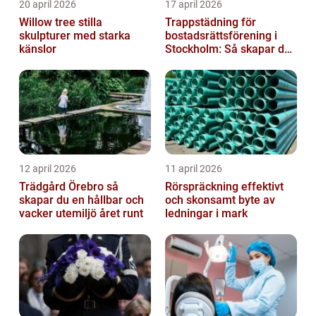
20 april 2026
17 april 2026
Willow tree stilla
Trappstädning för
skulpturer med starka
bostadsrättsförening i
känslor
Stockholm: Så skapar du
rena, trygga och välskötta
trapphus...
12 april 2026
11 april 2026
Trädgård Örebro så
Rörspräckning effektivt
skapar du en hållbar och
och skonsamt byte av
vacker utemiljö året runt
ledningar i mark