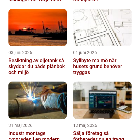
03 juni 2026
01 juni 2026
Besiktning av oljetank så
Syllbyte malmö när
skyddar du både plånbok
husets grund behöver
och miljö
tryggas
31 maj 2026
12 maj 2026
Industrimontage
Sälja företag så
ryggraden i en modern
förbereder du en trygg