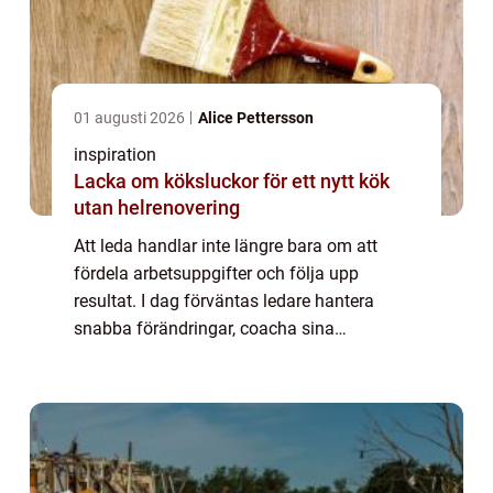
01 augusti 2026
Alice Pettersson
inspiration
Lacka om köksluckor för ett nytt kök
utan helrenovering
Att leda handlar inte längre bara om att
fördela arbetsuppgifter och följa upp
resultat. I dag förväntas ledare hantera
snabba förändringar, coacha sina
medarbetare, skapa psykologisk trygghet
och samtidigt leverera goda affärsresultat. I
en växande ...