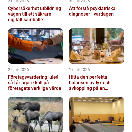
31 juli 2026
30 juli 2026
Cybersäkerhet utbildning
Att förstå psykiatriska
vägen till ett säkrare
diagnoser i vardagen
digitalt samhälle
22 juli 2026
17 juli 2026
Företagsvärdering luleå
Hitta den perfekta
så får ägare koll på
balansen av lyx och
företagets verkliga värde
avkoppling på en
uteservering på
Östermalm