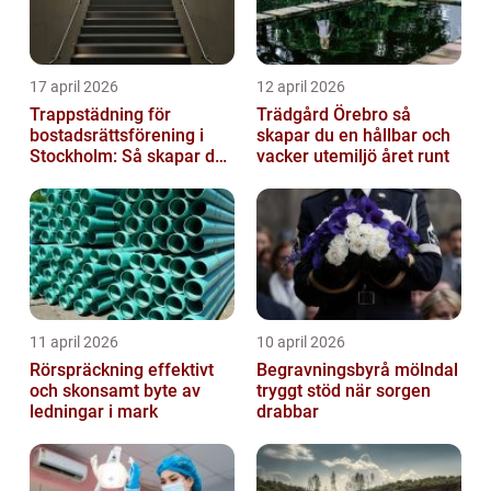
17 april 2026
12 april 2026
Trappstädning för
Trädgård Örebro så
bostadsrättsförening i
skapar du en hållbar och
Stockholm: Så skapar du
vacker utemiljö året runt
rena, trygga och välskötta
trapphus...
11 april 2026
10 april 2026
Rörspräckning effektivt
Begravningsbyrå mölndal
och skonsamt byte av
tryggt stöd när sorgen
ledningar i mark
drabbar