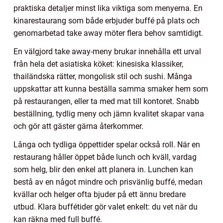
praktiska detaljer minst lika viktiga som menyerna. En
kinarestaurang som både erbjuder buffé på plats och
genomarbetad take away möter flera behov samtidigt.
En välgjord take away-meny brukar innehålla ett urval
från hela det asiatiska köket: kinesiska klassiker,
thailändska rätter, mongolisk stil och sushi. Många
uppskattar att kunna beställa samma smaker hem som
på restaurangen, eller ta med mat till kontoret. Snabb
beställning, tydlig meny och jämn kvalitet skapar vana
och gör att gäster gärna återkommer.
Långa och tydliga öppettider spelar också roll. När en
restaurang håller öppet både lunch och kväll, vardag
som helg, blir den enkel att planera in. Lunchen kan
bestå av en något mindre och prisvänlig buffé, medan
kvällar och helger ofta bjuder på ett ännu bredare
utbud. Klara buffétider gör valet enkelt: du vet när du
kan räkna med full buffé.