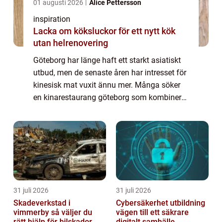
01 augusti 2026
Alice Pettersson
inspiration
Lacka om köksluckor för ett nytt kök
utan helrenovering
Göteborg har länge haft ett starkt asiatiskt
utbud, men de senaste åren har intresset för
kinesisk mat vuxit ännu mer. Många söker
en kinarestaurang göteborg som kombinerar
traditionella rätter med moderna upplägg,
som buffé, mongolisk grill och sush...
31 juli 2026
31 juli 2026
Skadeverkstad i
Cybersäkerhet utbildning
vimmerby så väljer du
vägen till ett säkrare
rätt hjälp för bilskador
digitalt samhälle