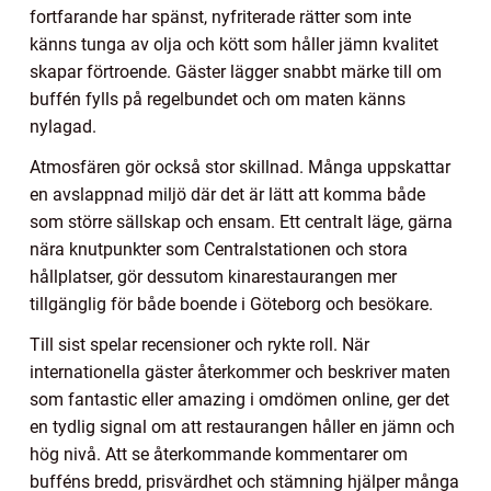
fortfarande har spänst, nyfriterade rätter som inte
känns tunga av olja och kött som håller jämn kvalitet
skapar förtroende. Gäster lägger snabbt märke till om
buffén fylls på regelbundet och om maten känns
nylagad.
Atmosfären gör också stor skillnad. Många uppskattar
en avslappnad miljö där det är lätt att komma både
som större sällskap och ensam. Ett centralt läge, gärna
nära knutpunkter som Centralstationen och stora
hållplatser, gör dessutom kinarestaurangen mer
tillgänglig för både boende i Göteborg och besökare.
Till sist spelar recensioner och rykte roll. När
internationella gäster återkommer och beskriver maten
som fantastic eller amazing i omdömen online, ger det
en tydlig signal om att restaurangen håller en jämn och
hög nivå. Att se återkommande kommentarer om
bufféns bredd, prisvärdhet och stämning hjälper många