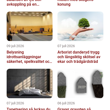
avkoppling på en
konung
uteservering på
Östermalm
09 juli 2026
07 juli 2026
Belysning
Arborist danderyd trygg
idrottsanläggningar
och långsiktig skötsel av
säkerhet, spelkvalitet och
ekar och trädgårdsträd
lägre kostnader
07 juli 2026
06 juli 2026
Tapetsering så lyckas du
Gravyr gravsten så