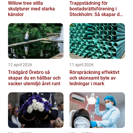
Willow tree stilla
Trappstädning för
skulpturer med starka
bostadsrättsförening i
känslor
Stockholm: Så skapar du
rena, trygga och välskötta
trapphus...
12 april 2026
11 april 2026
Trädgård Örebro så
Rörspräckning effektivt
skapar du en hållbar och
och skonsamt byte av
vacker utemiljö året runt
ledningar i mark