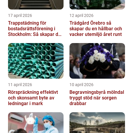
17 april 2026
12 april 2026
Trappstädning för
Trädgård Örebro så
bostadsrättsförening i
skapar du en hållbar och
Stockholm: Så skapar du
vacker utemiljö året runt
rena, trygga och välskötta
trapphus...
11 april 2026
10 april 2026
Rörspräckning effektivt
Begravningsbyrå mölndal
och skonsamt byte av
tryggt stöd när sorgen
ledningar i mark
drabbar