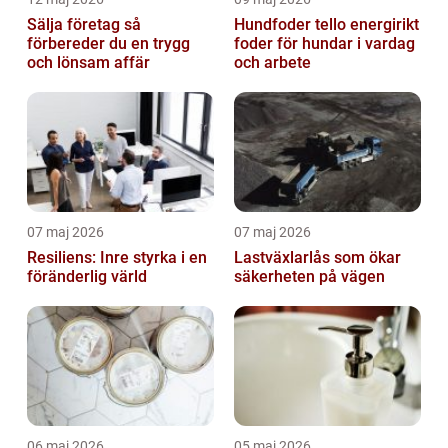
Sälja företag så
Hundfoder tello energirikt
förbereder du en trygg
foder för hundar i vardag
och lönsam affär
och arbete
07 maj 2026
07 maj 2026
Resiliens: Inre styrka i en
Lastväxlarlås som ökar
föränderlig värld
säkerheten på vägen
06 maj 2026
05 maj 2026