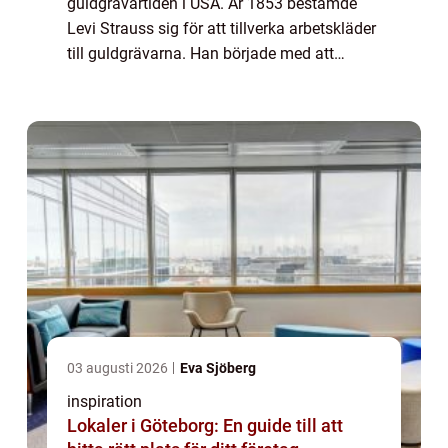
guldgrävartiden i USA. År 1853 bestämde
Levi Strauss sig för att tillverka arbetskläder
till guldgrävarna. Han började med att
tillverka praktiska arbetsbyxor i ett brunt
bomullstyg som...
03 augusti 2026
Eva Sjöberg
inspiration
Lokaler i Göteborg: En guide till att