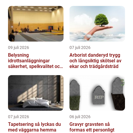
uteservering på
Östermalm
09 juli 2026
07 juli 2026
Belysning
Arborist danderyd trygg
idrottsanläggningar
och långsiktig skötsel av
säkerhet, spelkvalitet och
ekar och trädgårdsträd
lägre kostnader
07 juli 2026
06 juli 2026
Tapetsering så lyckas du
Gravyr gravsten så
med väggarna hemma
formas ett personligt