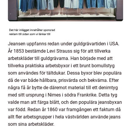
Jeansen uppfanns redan under guldgrävartiden i USA.
År 1853 bestämde Levi Strauss sig för att tillverka
arbetskläder till guldgrävarna. Han började med att
tillverka praktiska arbetsbyxor i ett brunt bomullstyg
som användes för tältdukar. Dessa byxor blev populära
då de var både hållbara, prisvärda och bekväma. Efter
några få år bytte de däremot material till ett denimtyg
med sitt ursprung i Nimes i södra Frankrike. Detta tyg
valde man att färga blått, och den populära jeansbyxan
var född. Redan år 1860 var framgången ett faktum då
allt fler arbetsgrupper i hela västvärlden använde jeans
som sina arbetskläder.