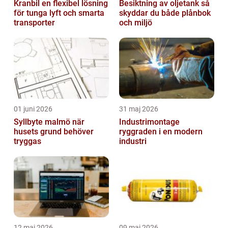
Kranbil en flexibel lösning
Besiktning av oljetank så
för tunga lyft och smarta
skyddar du både plånbok
transporter
och miljö
01 juni 2026
31 maj 2026
Syllbyte malmö när
Industrimontage
husets grund behöver
ryggraden i en modern
tryggas
industri
12 maj 2026
09 maj 2026