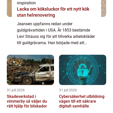
inspiration
Lacka om köksluckor för ett nytt kök
utan helrenovering
Jeansen uppfanns redan under
guldgrävartiden i USA. År 1853 bestämde
Levi Strauss sig för att tillverka arbetskläder
till guldgrävarna. Han började med att
tillverka praktiska arbetsbyxor i ett brunt
bomullstyg som...
31 juli 2026
31 juli 2026
Skadeverkstad i
Cybersäkerhet utbildning
vimmerby så väljer du
vägen till ett säkrare
rätt hjälp för bilskador
digitalt samhälle