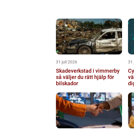
31 juli 2026
31 
Skadeverkstad i vimmerby
Cy
så väljer du rätt hjälp för
vä
bilskador
di