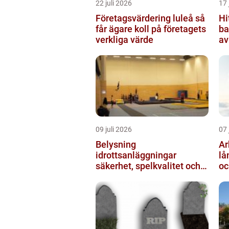
22 juli 2026
17 
Företagsvärdering luleå så
Hi
får ägare koll på företagets
ba
verkliga värde
av
ut
09 juli 2026
07 
Belysning
Arb
idrottsanläggningar
lå
säkerhet, spelkvalitet och
oc
lägre kostnader