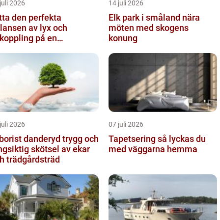
juli 2026
14 juli 2026
tta den perfekta
Elk park i småland nära
lansen av lyx och
möten med skogens
koppling på en
konung
eservering på Östermalm
juli 2026
07 juli 2026
orist danderyd trygg och
Tapetsering så lyckas du
ngsiktig skötsel av ekar
med väggarna hemma
h trädgårdsträd